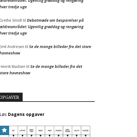
ældreområdet: Ugentlig grøddag og rengøring
hver tredje uge
Debatmøde om besparelser på
Grethe Smidt
til
ældreområdet: Ugentlig grøddag og rengøring
hver tredje uge
Se de mange billeder fra det store
Emil Andresen
til
havneshow
Se de mange billeder fra det
Henrik Madsen
til
store havneshow
OPGAVER
Løs
Dagens opgaver