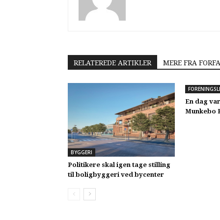
RELATEREDE ARTIKLER
MERE FRA FORF
FORENINGSL
En dag var
Munkebo B
BYGGERI
Politikere skal igen tage stilling
til boligbyggeri ved bycenter