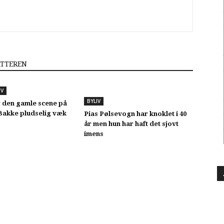
ATTEREN
IV
BYLIV
 den gamle scene på
akke pludselig væk
Pias Pølsevogn har knoklet i 40
år men hun har haft det sjovt
imens