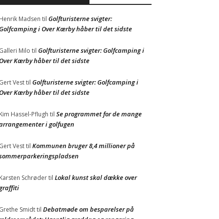
Golfturisterne svigter:
Henrik Madsen
til
Golfcamping i Over Kærby håber til det sidste
Golfturisterne svigter: Golfcamping i
Galleri Milo
til
Over Kærby håber til det sidste
Golfturisterne svigter: Golfcamping i
Gert Vest
til
Over Kærby håber til det sidste
Se programmet for de mange
Kim Hassel-Pflugh
til
arrangementer i golfugen
Kommunen bruger 8,4 millioner på
Gert Vest
til
sommerparkeringspladsen
Lokal kunst skal dække over
Karsten Schrøder
til
graffiti
Debatmøde om besparelser på
Grethe Smidt
til