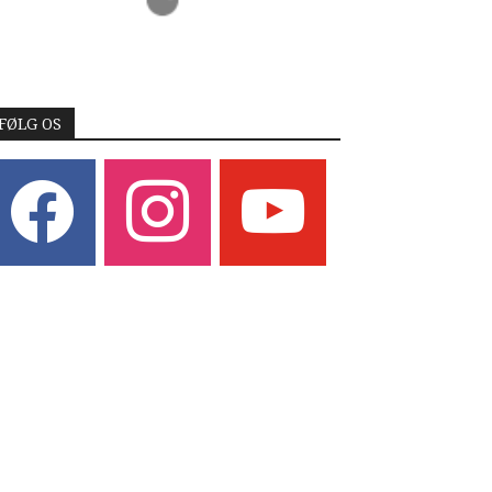
FØLG OS
acebook
instagram
youtube