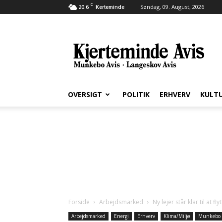
C
20.6
Søndag, 09. August, 2026
Kerteminde
Kjerteminde
Avis
OVERSIGT
POLITIK
ERHVERV
KULT
Forside
Arbejdsmarked
Ny lejer står klar til at f
Arbejdsmarked
Energi
Erhverv
Klima/Miljø
Munkebo