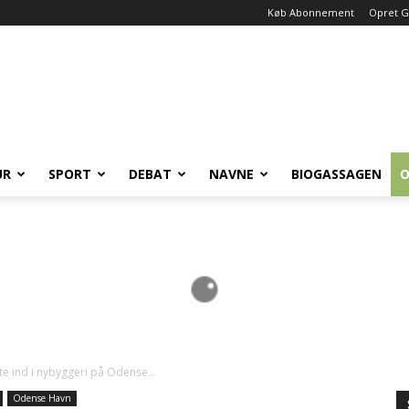
Køb Abonnement
Opret G
UR
SPORT
DEBAT
NAVNE
BIOGASSAGEN
O
lytte ind i nybyggeri på Odense...
Odense Havn