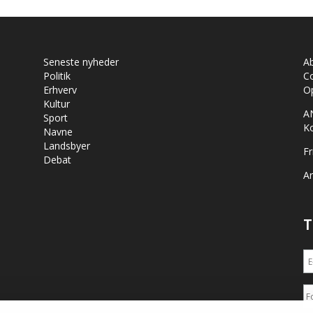
Seneste nyheder
A
Politik
Co
Erhverv
Op
Kultur
A
Sport
K
Navne
Landsbyer
Fr
Debat
Ar
T