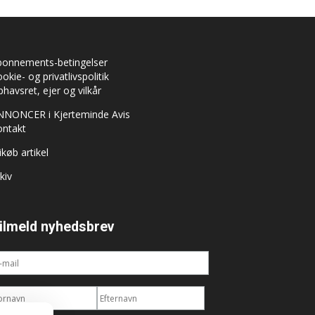
bonnements-betingelser
okie- og privatlivspolitik
havsret, ejer og vilkår
NNONCER i Kjerteminde Avis
ontakt
ikøb artikel
kiv
ilmeld nyhedsbrev