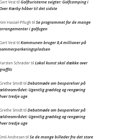
Golfturisterne svigter: Golfcamping i
Gert Vest
til
Over Kærby håber til det sidste
Se programmet for de mange
Kim Hassel-Pflugh
til
arrangementer i golfugen
Kommunen bruger 8,4 millioner på
Gert Vest
til
sommerparkeringspladsen
Lokal kunst skal dække over
Karsten Schrøder
til
graffiti
Debatmøde om besparelser på
Grethe Smidt
til
ældreområdet: Ugentlig grøddag og rengøring
hver tredje uge
Debatmøde om besparelser på
Grethe Smidt
til
ældreområdet: Ugentlig grøddag og rengøring
hver tredje uge
Se de mange billeder fra det store
Emil Andresen
til