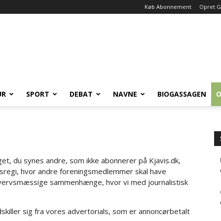
Køb Abonnement
Opret G
UR
SPORT
DEBAT
NAVNE
BIOGASSAGEN
O
oget, du synes andre, som ikke abonnerer på Kjavis.dk,
ngsregi, hvor andre foreningsmedlemmer skal have
 erhvervsmæssige sammenhænge, hvor vi med journalistisk
dskiller sig fra vores advertorials, som er annoncørbetalt