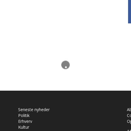
Seneste nyheder
A
Politik
Co
Erhverv
Op
Kultur