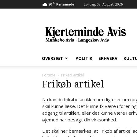
C
20
Lørdag, 08. August, 2026
Kerteminde
Kjerteminde
Avis
OVERSIGT
POLITIK
ERHVERV
KULT
Forside
Frikøb artikel
Frikøb artikel
Nu kan du frikøbe artiklen om dig eller om n
skal kunne læse. Det kunne fx være i foreni
adgang til artiklen, eller det kunne være i
øjemed har besøgt din virksomhed.
Det skal her bemærkes, at Frikøb af artikel a