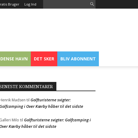
ratis Bruger
Log Ind
DENSE HAVN
DET SKER
BLIV ABONNENT
SENESTE KOMMENTARER
Golfturisterne svigter:
Henrik Madsen
til
Golfcamping i Over Kærby håber til det sidste
Golfturisterne svigter: Golfcamping i
Galleri Milo
til
Over Kærby håber til det sidste