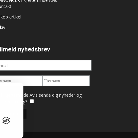
NNONCER i Kjerteminde Avis
ontakt
ikøb artikel
kiv
ilmeld nyhedsbrev
å Kjerteminde Avis sende dig nyheder og
arkedsføring?