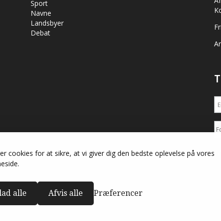
A
Sport
K
Navne
Landsbyer
Fr
Debat
Ar
T
M
er cookies for at sikre, at vi giver dig den bedste oplevelse på vores
m
eside.
lad alle
Afvis alle
Præferencer