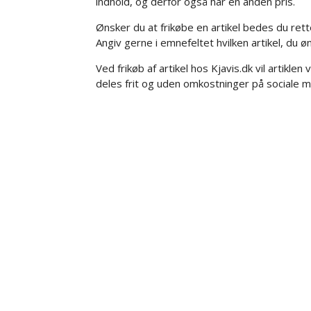
indhold, og derfor også har en anden pris.
Ønsker du at frikøbe en artikel bedes du rett
Angiv gerne i emnefeltet hvilken artikel, du ø
Ved frikøb af artikel hos Kjavis.dk vil artikle
deles frit og uden omkostninger på sociale 