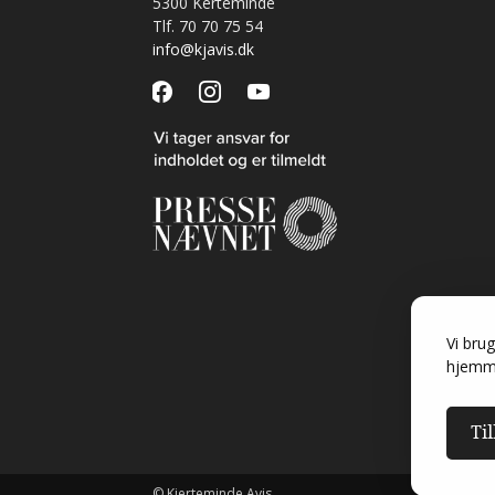
5300 Kerteminde
Tlf. 70 70 75 54
info@kjavis.dk
facebook
instagram
youtube
Vi brug
hjemm
Til
© Kjerteminde Avis