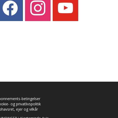
bonnements-betingelser
okie- og privatlivspolitik
havsret, ejer og vilkår