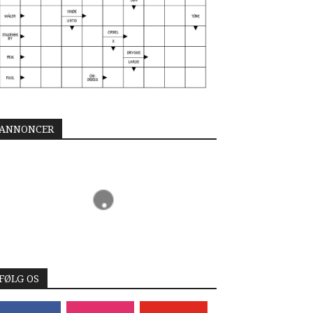
ANNONCER
FØLG OS
acebook
instagram
youtube