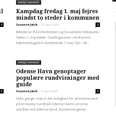
ARBEJDSMARKED
il
Kampdag fredag 1. maj fejres
mindst to steder i kommunen
Susanne Jølck
-
24. april 2026
0
0
Billedet er fra Enhedslisten og Socialistisk Folkepartis
fælles 1. maj møde i Samlingsstuen i Andresens
Købmandsgaard i Kerteminde 1. maj i fjor. I år...
ARBEJDSMARKED
Odense Havn genoptager
populære rundvisninger med
guide
Susanne Jølck
-
9. april 2026
0
6
Seks gange i maj er der mulighed for at komme med
på en bustur rundt på Odense Havns enorme
område ved Odense Fjord. Rundvisningerne...