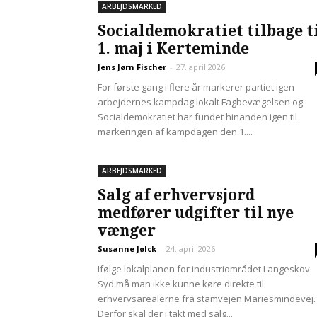
ARBEJDSMARKED
Socialdemokratiet tilbage t
1. maj i Kerteminde
Jens Jørn Fischer
-
27. april 2026
For første gang i flere år markerer partiet igen
arbejdernes kampdag lokalt Fagbevægelsen og
Socialdemokratiet har fundet hinanden igen til
markeringen af kampdagen den 1....
ARBEJDSMARKED
Salg af erhvervsjord
medfører udgifter til nye
vænger
Susanne Jølck
-
24. april 2026
Ifølge lokalplanen for industriområdet Langeskov
Syd må man ikke kunne køre direkte til
erhvervsarealerne fra stamvejen Mariesmindevej.
Derfor skal der i takt med salg...