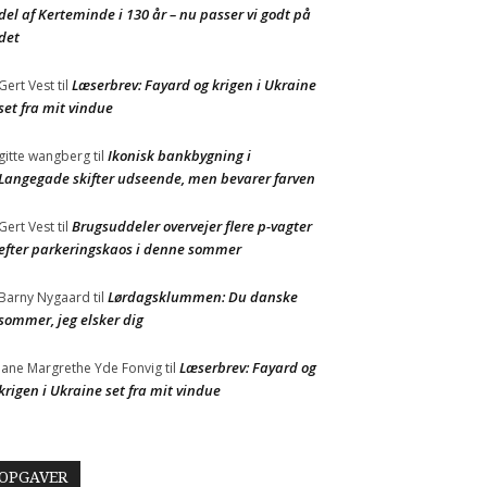
del af Kerteminde i 130 år – nu passer vi godt på
det
Læserbrev: Fayard og krigen i Ukraine
Gert Vest
til
set fra mit vindue
Ikonisk bankbygning i
gitte wangberg
til
Langegade skifter udseende, men bevarer farven
Brugsuddeler overvejer flere p-vagter
Gert Vest
til
efter parkeringskaos i denne sommer
Lørdagsklummen: Du danske
Barny Nygaard
til
sommer, jeg elsker dig
Læserbrev: Fayard og
Jane Margrethe Yde Fonvig
til
krigen i Ukraine set fra mit vindue
OPGAVER