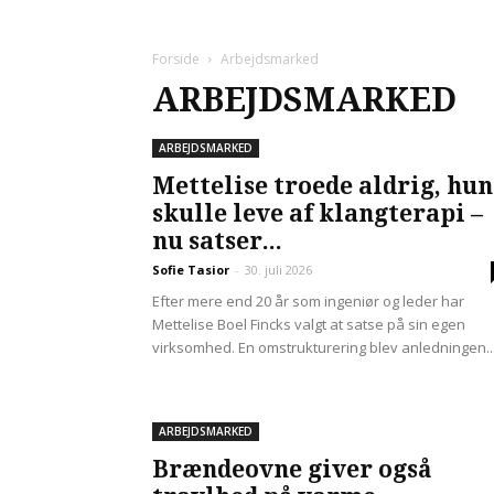
Forside
Arbejdsmarked
ARBEJDSMARKED
ARBEJDSMARKED
Mettelise troede aldrig, hun
skulle leve af klangterapi –
nu satser...
Sofie Tasior
-
30. juli 2026
Efter mere end 20 år som ingeniør og leder har
Mettelise Boel Fincks valgt at satse på sin egen
virksomhed. En omstrukturering blev anledningen..
ARBEJDSMARKED
Brændeovne giver også