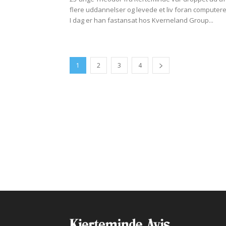
flere uddannelser og levede et liv foran computere
I dag er han fastansat hos Kverneland Group...
1
2
3
4