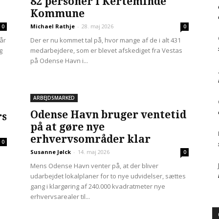
82 personer i Kerteminde
Kommune
Michael Rathje
-
28. maj 2026
0
0
år
Der er nu kommet tal på, hvor mange af de i alt 431
g
medarbejdere, som er blevet afskediget fra Vestas
på Odense Havn i...
ARBEJDSMARKED
Odense Havn bruger ventetid
rs
på at gøre nye
erhvervsområder klar
0
Susanne Jølck
-
14. maj 2026
0
Mens Odense Havn venter på, at der bliver
udarbejdet lokalplaner for to nye udvidelser, sættes
gang i klargøring af 240.000 kvadratmeter nye
erhvervsarealer til...