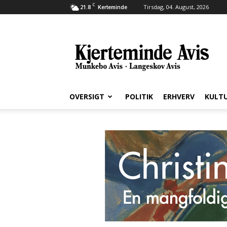
C
21.8
Tirsdag, 04. August, 2026
Kerteminde
Kjerteminde
Avis
OVERSIGT
POLITIK
ERHVERV
KULT