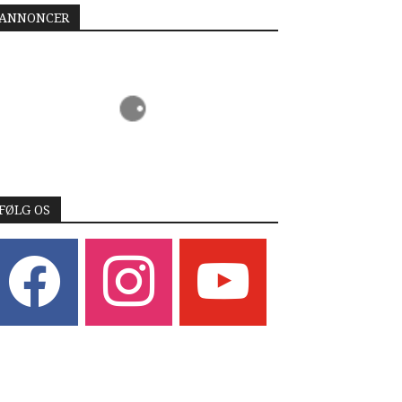
ANNONCER
FØLG OS
acebook
instagram
youtube