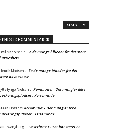
SENESTE
SENESTE KOMMENTARER
Se de mange billeder fra det store
Emil Andresen
til
havneshow
Se de mange billeder fra det
Henrik Madsen
til
store havneshow
Kommune: – Der mangler ikke
Jytte lynge Nielsen
til
parkeringspladser i Kerteminde
Kommune: – Der mangler ikke
Steen Finsen
til
parkeringspladser i Kerteminde
Læserbrev: Huset har været en
gitte wangberg
til