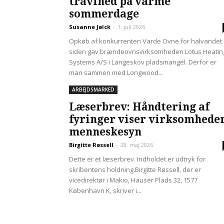
travlhed på varme
sommerdage
Susanne Jølck
-
1. juli 2026
Opkøb af konkurrenten Varde Ovne for halvandet 
siden gav brændeovnsvirksomheden Lotus Heatin
Systems A/S i Langeskov pladsmangel. Derfor er
man sammen med Longwood...
ARBEJDSMARKED
Læserbrev: Håndtering af
fyringer viser virksomhede
menneskesyn
Birgitte Røssell
-
28. maj 2026
Dette er et læserbrev. Indholdet er udtryk for
skribentens holdning.Birgitte Røssell, der er
vicedirektør i Makio, Hauser Plads 32, 1577
København K, skriver i...