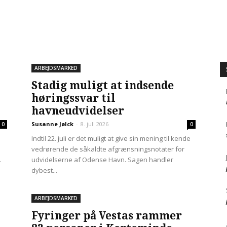
ARBEJDSMARKED
Stadig muligt at indsende
høringssvar til
havneudvidelser
Susanne Jølck
-
8. juli 2026
0
0
Indtil 22. juli er det muligt at give sin mening til kende
vedrørende de såkaldte afgrænsningsnotater for
.
udvidelserne af Odense Havn. Sagen handler
dybest...
ARBEJDSMARKED
Fyringer på Vestas rammer