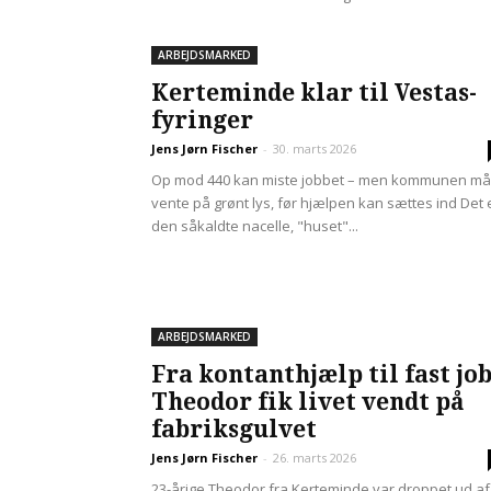
ARBEJDSMARKED
Kerteminde klar til Vestas-
fyringer
Jens Jørn Fischer
-
30. marts 2026
Op mod 440 kan miste jobbet – men kommunen må
vente på grønt lys, før hjælpen kan sættes ind Det 
den såkaldte nacelle, "huset"...
ARBEJDSMARKED
Fra kontanthjælp til fast job
Theodor fik livet vendt på
fabriksgulvet
Jens Jørn Fischer
-
26. marts 2026
23-årige Theodor fra Kerteminde var droppet ud af