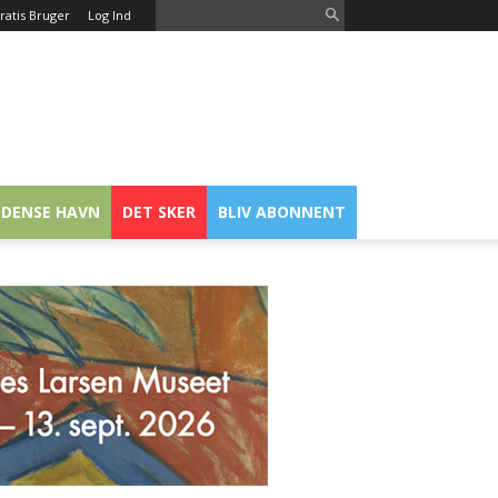
ratis Bruger
Log Ind
DENSE HAVN
DET SKER
BLIV ABONNENT