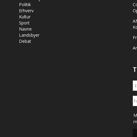
Politik
Co
Erhverv
Op
Kultur
A
Sport
K
Navne
Landsbyer
Fr
Debat
Ar
T
M
m