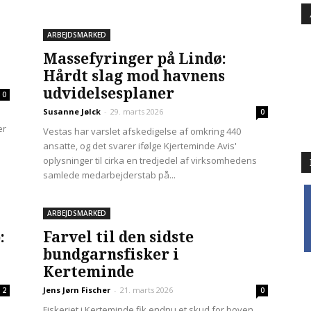
ARBEJDSMARKED
Massefyringer på Lindø:
Hårdt slag mod havnens
udvidelsesplaner
0
Susanne Jølck
-
29. marts 2026
0
er
Vestas har varslet afskedigelse af omkring 440
ansatte, og det svarer ifølge Kjerteminde Avis'
oplysninger til cirka en tredjedel af virksomhedens
samlede medarbejderstab på...
f
ARBEJDSMARKED
:
Farvel til den sidste
bundgarnsfisker i
Kerteminde
Jens Jørn Fischer
-
21. marts 2026
2
0
Fiskeriet i Kerteminde fik endnu et skud for boven,