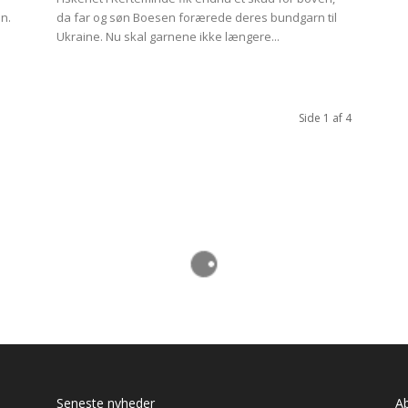
n.
da far og søn Boesen forærede deres bundgarn til
Ukraine. Nu skal garnene ikke længere...
Side 1 af 4
Seneste nyheder
A