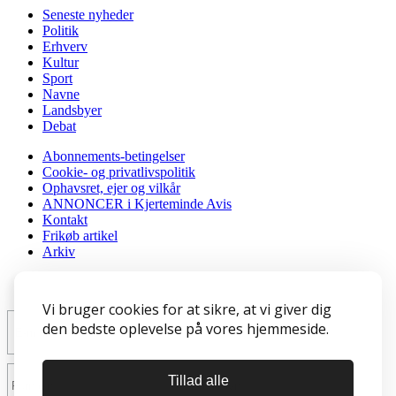
Seneste nyheder
Politik
Erhverv
Kultur
Sport
Navne
Landsbyer
Debat
Abonnements-betingelser
Cookie- og privatlivspolitik
Ophavsret, ejer og vilkår
ANNONCER i Kjerteminde Avis
Kontakt
Frikøb artikel
Arkiv
Tilmeld nyhedsbrev
Vi bruger cookies for at sikre, at vi giver dig
den bedste oplevelse på vores hjemmeside.
Tillad alle