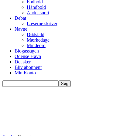
Fodbold
Håndbold
Andet sport
Debat
Læserne skriver
Navne
Dødsfald
Mærkedage
Mindeord
Biogassagen
Odense Havn
Det sker
Bliv abonnent
Min Konto