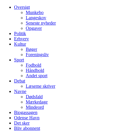
Oversigt
Munkebo
Langeskov
Seneste nyheder
Opgaver
Politik
Erhverv
Kultur
Bøger
Foreningsliv
Sport
Fodbold
Håndbold
Andet sport
Debat
Læserne skriver
Navne
Dødsfald
Mærkedage
Mindeord
Biogassagen
Odense Havn
Det sker
Bliv abonnent