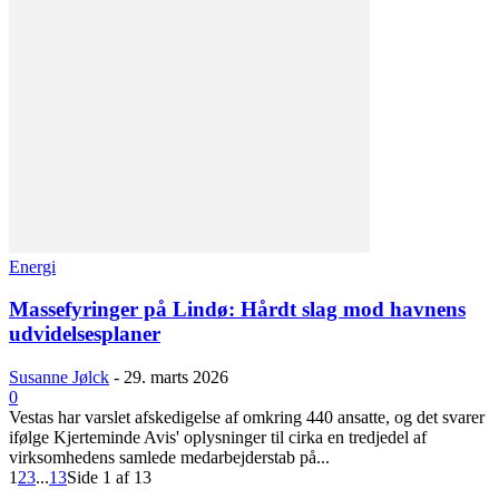
Energi
Massefyringer på Lindø: Hårdt slag mod havnens
udvidelsesplaner
Susanne Jølck
-
29. marts 2026
0
Vestas har varslet afskedigelse af omkring 440 ansatte, og det svarer
ifølge Kjerteminde Avis' oplysninger til cirka en tredjedel af
virksomhedens samlede medarbejderstab på...
1
2
3
...
13
Side 1 af 13