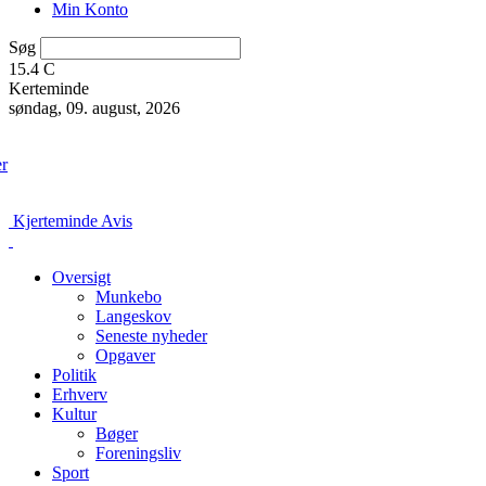
Min Konto
Søg
15.4
C
Kerteminde
søndag, 09. august, 2026
er
Kjerteminde Avis
Oversigt
Munkebo
Langeskov
Seneste nyheder
Opgaver
Politik
Erhverv
Kultur
Bøger
Foreningsliv
Sport