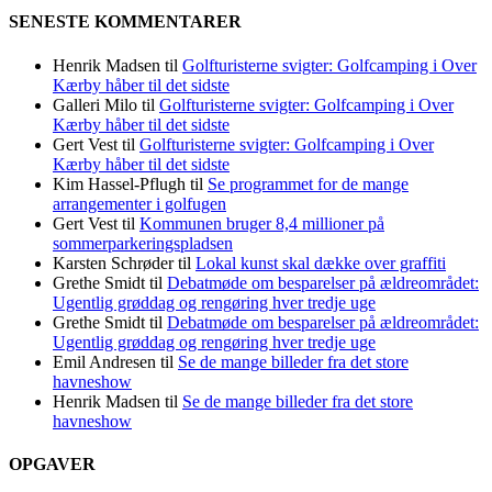
SENESTE KOMMENTARER
Henrik Madsen
til
Golfturisterne svigter: Golfcamping i Over
Kærby håber til det sidste
Galleri Milo
til
Golfturisterne svigter: Golfcamping i Over
Kærby håber til det sidste
Gert Vest
til
Golfturisterne svigter: Golfcamping i Over
Kærby håber til det sidste
Kim Hassel-Pflugh
til
Se programmet for de mange
arrangementer i golfugen
Gert Vest
til
Kommunen bruger 8,4 millioner på
sommerparkeringspladsen
Karsten Schrøder
til
Lokal kunst skal dække over graffiti
Grethe Smidt
til
Debatmøde om besparelser på ældreområdet:
Ugentlig grøddag og rengøring hver tredje uge
Grethe Smidt
til
Debatmøde om besparelser på ældreområdet:
Ugentlig grøddag og rengøring hver tredje uge
Emil Andresen
til
Se de mange billeder fra det store
havneshow
Henrik Madsen
til
Se de mange billeder fra det store
havneshow
OPGAVER