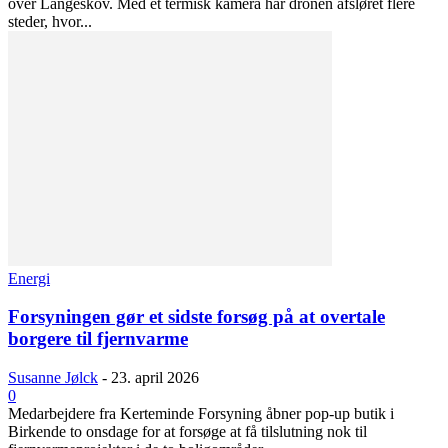
over Langeskov. Med et termisk kamera har dronen afsløret flere
steder, hvor...
Energi
Forsyningen gør et sidste forsøg på at overtale
borgere til fjernvarme
Susanne Jølck
-
23. april 2026
0
Medarbejdere fra Kerteminde Forsyning åbner pop-up butik i
Birkende to onsdage for at forsøge at få tilslutning nok til