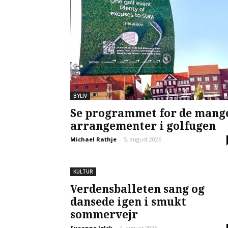
BYLIV
Se programmet for de mang
arrangementer i golfugen
Michael Rathje
-
5. august 2026
KULTUR
Verdensballeten sang og
dansede igen i smukt
sommervejr
Susanne Jølck
-
4. august 2026