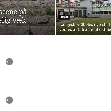
scene på
BØRN
elig væk
Langeskov Skoles nye chef
ventes at tiltræde til oktob