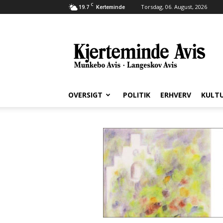
C
19.7
Torsdag, 06. August, 2026
Kerteminde
Kjerteminde
Avis
OVERSIGT
POLITIK
ERHVERV
KULT