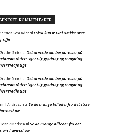
SENESTE KOMMENTARER
Lokal kunst skal dække over
Karsten Schrøder
til
graffiti
Debatmøde om besparelser på
Grethe Smidt
til
ældreområdet: Ugentlig grøddag og rengøring
hver tredje uge
Debatmøde om besparelser på
Grethe Smidt
til
ældreområdet: Ugentlig grøddag og rengøring
hver tredje uge
Se de mange billeder fra det store
Emil Andresen
til
havneshow
Se de mange billeder fra det
Henrik Madsen
til
store havneshow