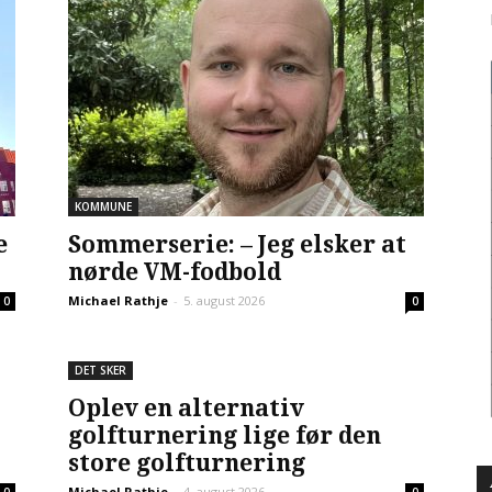
KOMMUNE
e
Sommerserie: – Jeg elsker at
nørde VM-fodbold
Michael Rathje
-
5. august 2026
0
0
DET SKER
Oplev en alternativ
golfturnering lige før den
store golfturnering
Michael Rathje
-
4. august 2026