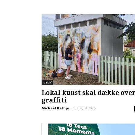
BYLIV
Lokal kunst skal dække ove
graffiti
Michael Rathje
-
5. august 2026