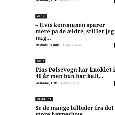
ÆLDRE
– Hvis kommunen sparer
mere på de ældre, stiller jeg
mig...
Michael Rathje
-
4. august 2026
BYLIV
Pias Pølsevogn har knoklet 
40 år men hun har haft...
Susanne Jølck
-
4. august 2026
HAVNEFEST
Se de mange billeder fra det
store havneshow