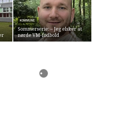
KOMMUNE
Sommerserie: – Jeg elsker at
er
nørde VM-fodbold