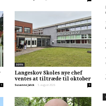
BØRN
r
Langeskov Skoles nye chef
ventes at tiltræde til oktober
Susanne Jølck
-
5. august 2026
1
0