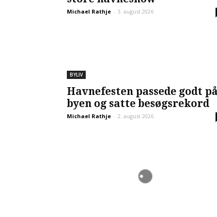
Michael Rathje
-
3. august 2026
BYLIV
Havnefesten passede godt p
byen og satte besøgsrekord
Michael Rathje
-
2. august 2026