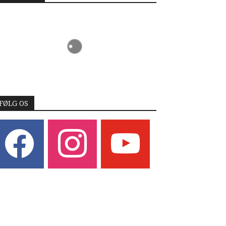
FØLG OS
acebook
instagram
youtube