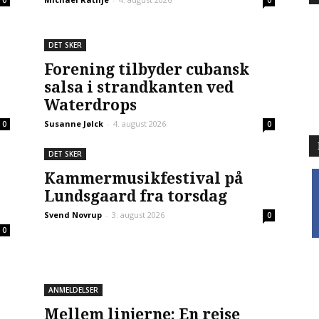
0
0
DET SKER
Forening tilbyder cubansk
salsa i strandkanten ved
Waterdrops
Susanne Jølck
-
4. august 2026
0
0
DET SKER
Kammermusikfestival på
f
i
Lundsgaard fra torsdag
Svend Novrup
-
3. august 2026
0
0
ANMELDELSER
Mellem linjerne: En rejse