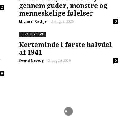
gennem guder, monstre og
2
menneskelige følelser
Michael Rathje
-
3. august 2026
0
LOKALHISTORIE
Kerteminde i første halvdel
af 1941
å
Svend Novrup
-
2. august 2026
0
0