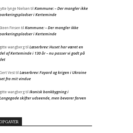
Kommune: – Der mangler ikke
Jytte lynge Nielsen
til
parkeringspladser i Kerteminde
Kommune: – Der mangler ikke
Steen Finsen
til
parkeringspladser i Kerteminde
Læserbrev: Huset har været en
gitte wangberg
til
del af Kerteminde i 130 år – nu passer vi godt på
det
Læserbrev: Fayard og krigen i Ukraine
Gert Vest
til
set fra mit vindue
Ikonisk bankbygning i
gitte wangberg
til
Langegade skifter udseende, men bevarer farven
OPGAVER