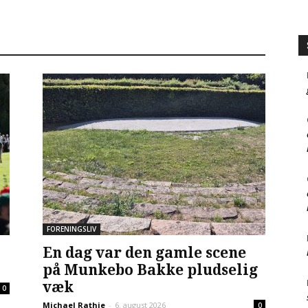
FORENINGSLIV
En dag var den gamle scene
på Munkebo Bakke pludselig
væk
0
Michael Rathje
-
6. august 2026
0