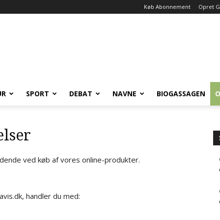
Køb Abonnement
Opret G
UR
SPORT
DEBAT
NAVNE
BIOGASSAGEN
O
lser
ldende ved køb af vores online-produkter.
avis.dk, handler du med: