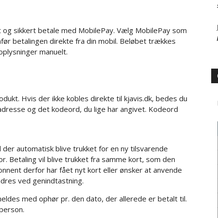
t og sikkert betale med MobilePay. Vælg MobilePay som
ør betalingen direkte fra din mobil. Beløbet trækkes
toplysninger manuelt.
dukt. Hvis der ikke kobles direkte til kjavis.dk, bedes du
adresse og det kodeord, du lige har angivet. Kodeord
l der automatisk blive trukket for en ny tilsvarende
or. Betaling vil blive trukket fra samme kort, som den
bonnent derfor har fået nyt kort eller ønsker at anvende
ndres ved genindtastning.
ldes med ophør pr. den dato, der allerede er betalt til.
 person.