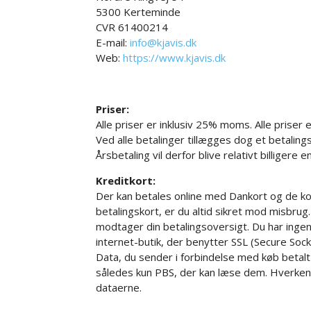
5300 Kerteminde
CVR 61400214
E-mail:
info@kjavis.dk
Web:
https://www.kjavis.dk
Priser:
Alle priser er inklusiv 25% moms. Alle priser e
Ved alle betalinger tillægges dog et betalings
Årsbetaling vil derfor blive relativt billigere 
Kreditkort:
Der kan betales online med Dankort og de kor
betalingskort, er du altid sikret mod misbrug.
modtager din betalingsoversigt. Du har ingen se
internet-butik, der benytter SSL (Secure Sock
Data, du sender i forbindelse med køb betalt
således kun PBS, der kan læse dem. Hverken v
dataerne.