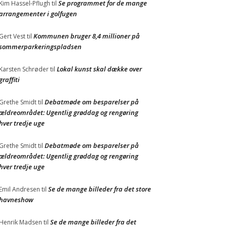
Se programmet for de mange
Kim Hassel-Pflugh
til
arrangementer i golfugen
Kommunen bruger 8,4 millioner på
Gert Vest
til
sommerparkeringspladsen
Lokal kunst skal dække over
Karsten Schrøder
til
graffiti
Debatmøde om besparelser på
Grethe Smidt
til
ældreområdet: Ugentlig grøddag og rengøring
hver tredje uge
Debatmøde om besparelser på
Grethe Smidt
til
ældreområdet: Ugentlig grøddag og rengøring
hver tredje uge
Se de mange billeder fra det store
Emil Andresen
til
havneshow
Se de mange billeder fra det
Henrik Madsen
til