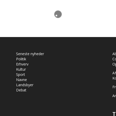
Seneste nyheder
A
Politik
Co
Erhverv
Op
Kultur
A
Sport
K
Navne
Landsbyer
Fr
Debat
Ar
T