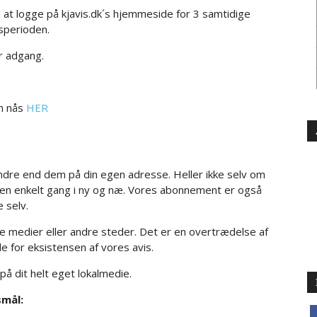
 at logge på kjavis.dk´s hjemmeside for 3 samtidige
sperioden.
r adgang.
an nås
HER
ndre end dem på din egen adresse. Heller ikke selv om
ot en enkelt gang i ny og næ. Vores abonnement er også
e selv.
le medier eller andre steder. Det er en overtrædelse af
 for eksistensen af vores avis.
å dit helt eget lokalmedie.
smål:
f