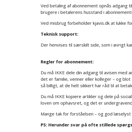
Ved betaling af abonnement opnås adgang til
brugere i betalerens husstand i abonnement
Ved misbrug forbeholder kjavis.dk at lukke fo
Teknisk support:
Der henvises til særskilt side, som i øvrigt k
Regler for abonnement:
Du må IKKE dele din adgang til avisen med a
det er familie, venner eller kolleger – og bl
så billigt, at de helt sikkert har råd til at betal
Du må IKKE kopiere artikler og dele på socia
loven om ophavsret, og det er undergravende
Mange tak for forståelsen – og god læselyst p
PS: Herunder svar på ofte stillede spørg