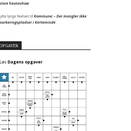
store havneshow
Kommune: – Der mangler ikke
Jytte lynge Nielsen
til
parkeringspladser i Kerteminde
OPGAVER
Løs
Dagens opgaver