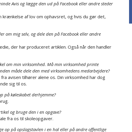
eminde Avis og lægge den ud på Facebook eller andre steder
 en krænkelse af lov om ophavsret, og hvis du gør det,
ler om mig selv, og dele den på Facebook eller andre
edie, der har produceret artiklen. Også når den handler
tikel om min virksomhed. Må min virksomhed printe
på anden måde dele den med virksomhedens medarbejdere?
le fra avisen tilhører alene os. Din virksomhed har dog
de sig til os.
 op på køleskabet derhjemme?
brug.
tikel og bruge den i en opgave?
ale fra os til skoleopgaver.
 op på opslagstavlen i en hal eller på andre offentlige