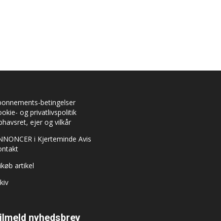
bonnements-betingelser
okie- og privatlivspolitik
havsret, ejer og vilkår
NNONCER i Kjerteminde Avis
ontakt
ikøb artikel
kiv
ilmeld nyhedsbrev