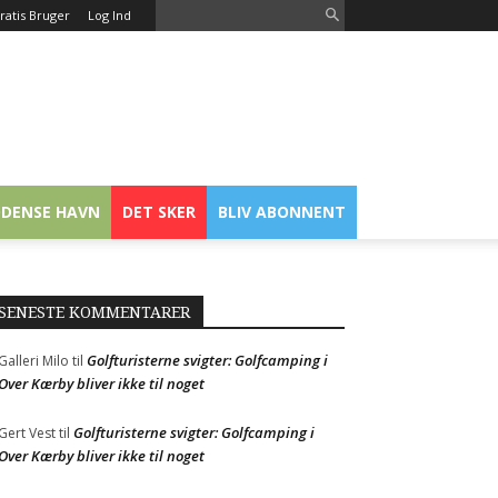
ratis Bruger
Log Ind
DENSE HAVN
DET SKER
BLIV ABONNENT
SENESTE KOMMENTARER
Golfturisterne svigter: Golfcamping i
Galleri Milo
til
Over Kærby bliver ikke til noget
Golfturisterne svigter: Golfcamping i
Gert Vest
til
Over Kærby bliver ikke til noget