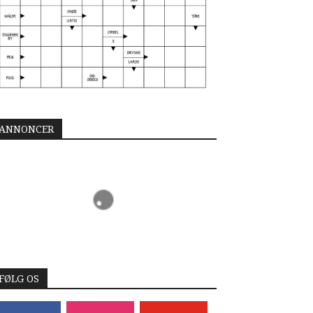
ANNONCER
FØLG OS
acebook
instagram
youtube