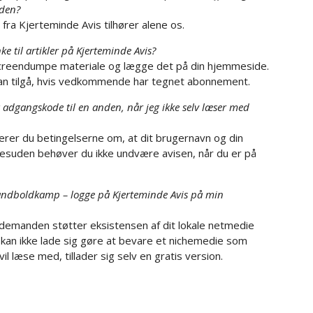
 den?
e fra Kjerteminde Avis tilhører alene os.
 til artikler på Kjerteminde Avis?
r screendumpe materiale og lægge det på din hjemmeside.
kan tilgå, hvis vedkommende har tegnet abonnement.
adgangskode til en anden, når jeg ikke selv læser med
erer du betingelserne om, at dit brugernavn og din
Desuden behøver du ikke undvære avisen, når du er på
 håndboldkamp – logge på Kjerteminde Avis på min
 sidemanden støtter eksistensen af dit lokale netmedie
 kan ikke lade sig gøre at bevare et nichemedie som
l læse med, tillader sig selv en gratis version.