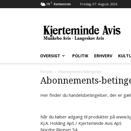
C
19
Fredag, 07. August, 2026
Kerteminde
Kjerteminde
Avis
OVERSIGT
POLITIK
ERHVERV
KULT
Forside
Abonnements-betingelser
Abonnements-betinge
Her finder du handelsbetingelser, der er gæ
Når du køber adgang til produkter på www.kj
KJ.A. Holding ApS / Kjerteminde Avis ApS
Nordre Ringvej 54