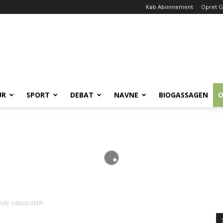
Køb Abonnement
Opret G
UR
SPORT
DEBAT
NAVNE
BIOGASSAGEN
O
nde naturpolitik