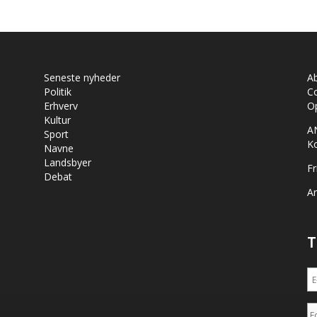
Seneste nyheder
A
Politik
Co
Erhverv
Op
Kultur
A
Sport
K
Navne
Landsbyer
Fr
Debat
Ar
T