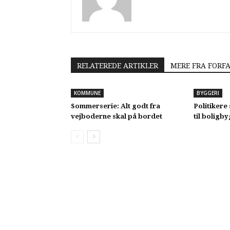
RELATEREDE ARTIKLER
MERE FRA FORF
KOMMUNE
BYGGERI
Sommerserie: Alt godt fra
Politikere 
vejboderne skal på bordet
til boligb