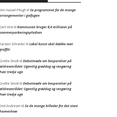
Se programmet for de mange
Kim Hassel-Pflugh
til
arrangementer i golfugen
Kommunen bruger 8,4 millioner på
Gert Vest
til
sommerparkeringspladsen
Lokal kunst skal dække over
Karsten Schrøder
til
graffiti
Debatmøde om besparelser på
Grethe Smidt
til
ældreområdet: Ugentlig grøddag og rengøring
hver tredje uge
Debatmøde om besparelser på
Grethe Smidt
til
ældreområdet: Ugentlig grøddag og rengøring
hver tredje uge
Se de mange billeder fra det store
Emil Andresen
til
havneshow