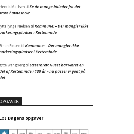
Se de mange billeder fra det
Henrik Madsen
til
store havneshow
Kommune: – Der mangler ikke
Jytte lynge Nielsen
til
parkeringspladser i Kerteminde
Kommune: – Der mangler ikke
Steen Finsen
til
parkeringspladser i Kerteminde
Læserbrev: Huset har været en
gitte wangberg
til
del af Kerteminde i 130 år – nu passer vi godt på
det
OPGAVER
Løs
Dagens opgaver