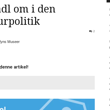
adl om i den
rpolitik
2
denne artikel!