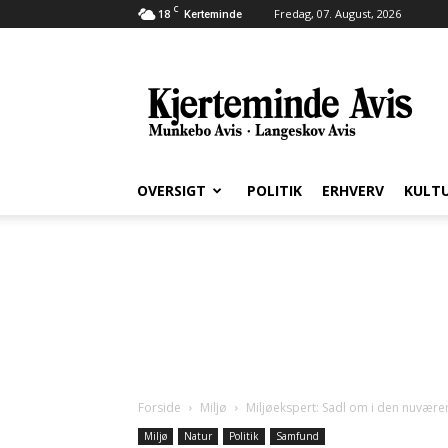
C
18
Fredag, 07. August, 2026
Kerteminde
Kjerteminde
Avis
OVERSIGT
POLITIK
ERHVERV
KULT
Forside
Miljø
Miljøekspert: Sadl om i den nuvære
Miljø
Natur
Politik
Samfund