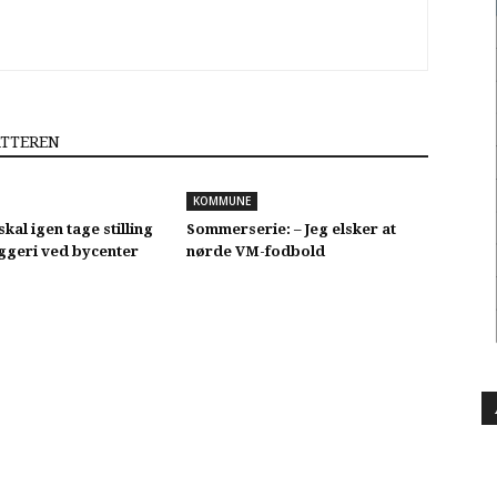
ATTEREN
KOMMUNE
skal igen tage stilling
Sommerserie: – Jeg elsker at
yggeri ved bycenter
nørde VM-fodbold