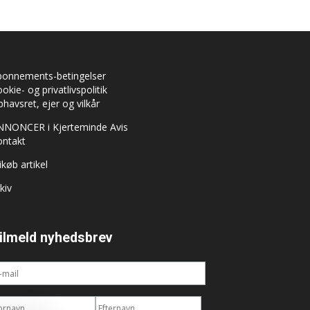
bonnements-betingelser
okie- og privatlivspolitik
havsret, ejer og vilkår
NNONCER i Kjerteminde Avis
ontakt
ikøb artikel
kiv
ilmeld nyhedsbrev