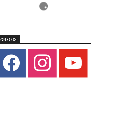
FØLG OS
acebook
instagram
youtube