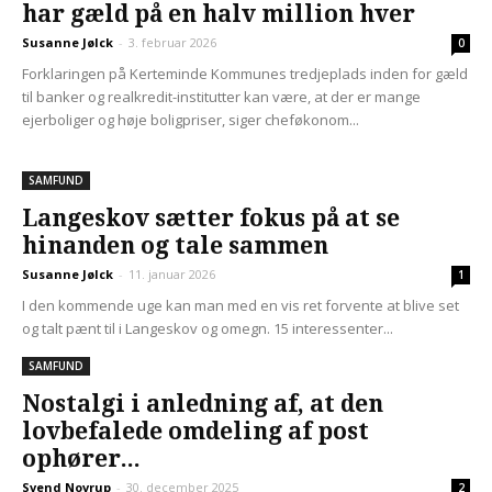
har gæld på en halv million hver
Susanne Jølck
-
3. februar 2026
0
Forklaringen på Kerteminde Kommunes tredjeplads inden for gæld
til banker og realkredit-institutter kan være, at der er mange
ejerboliger og høje boligpriser, siger cheføkonom...
SAMFUND
Langeskov sætter fokus på at se
hinanden og tale sammen
Susanne Jølck
-
11. januar 2026
1
I den kommende uge kan man med en vis ret forvente at blive set
og talt pænt til i Langeskov og omegn. 15 interessenter...
SAMFUND
Nostalgi i anledning af, at den
lovbefalede omdeling af post
ophører...
Svend Novrup
-
30. december 2025
2