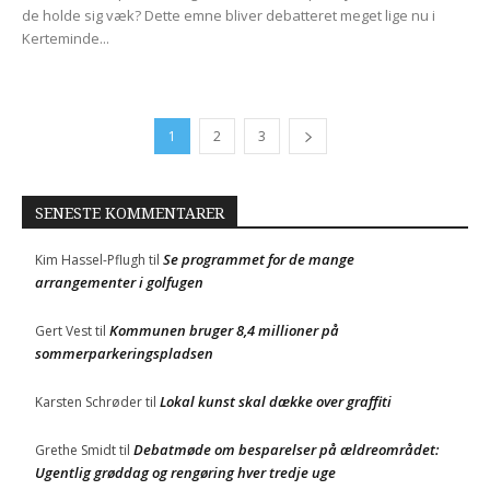
de holde sig væk? Dette emne bliver debatteret meget lige nu i
Kerteminde...
1
2
3
SENESTE KOMMENTARER
Se programmet for de mange
Kim Hassel-Pflugh
til
arrangementer i golfugen
Kommunen bruger 8,4 millioner på
Gert Vest
til
sommerparkeringspladsen
Lokal kunst skal dække over graffiti
Karsten Schrøder
til
Debatmøde om besparelser på ældreområdet:
Grethe Smidt
til
Ugentlig grøddag og rengøring hver tredje uge