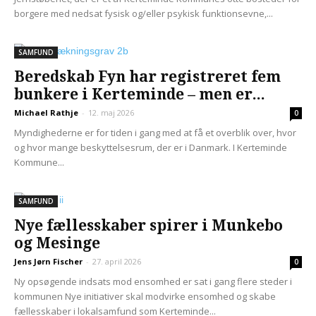
borgere med nedsat fysisk og/eller psykisk funktionsevne,...
SAMFUND
Beredskab Fyn har registreret fem
bunkere i Kerteminde – men er...
Michael Rathje
-
12. maj 2026
0
Myndighederne er for tiden i gang med at få et overblik over, hvor
og hvor mange beskyttelsesrum, der er i Danmark. I Kerteminde
Kommune...
SAMFUND
Nye fællesskaber spirer i Munkebo
og Mesinge
Jens Jørn Fischer
-
27. april 2026
0
Ny opsøgende indsats mod ensomhed er sat i gang flere steder i
kommunen Nye initiativer skal modvirke ensomhed og skabe
fællesskaber i lokalsamfund som Kerteminde...