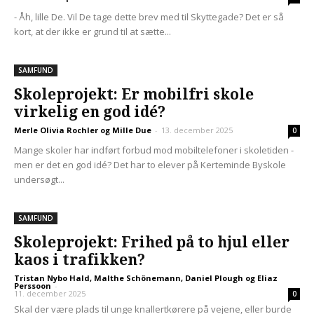
- Åh, lille De. Vil De tage dette brev med til Skyttegade? Det er så
kort, at der ikke er grund til at sætte...
SAMFUND
Skoleprojekt: Er mobilfri skole
virkelig en god idé?
Merle Olivia Rochler og Mille Due
-
13. december 2025
0
Mange skoler har indført forbud mod mobiltelefoner i skoletiden -
men er det en god idé? Det har to elever på Kerteminde Byskole
undersøgt...
SAMFUND
Skoleprojekt: Frihed på to hjul eller
kaos i trafikken?
Tristan Nybo Hald, Malthe Schönemann, Daniel Plough og Eliaz
Perssoon
-
11. december 2025
0
Skal der være plads til unge knallertkørere på vejene, eller burde