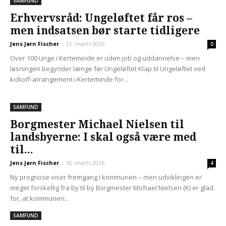
SAMFUND
Erhvervsråd: Ungeløftet får ros –
men indsatsen bør starte tidligere
Jens Jørn Fischer
-
21. marts 2026
0
Over 100 unge i Kerteminde er uden job og uddannelse – men
løsningen begynder længe før Ungeløftet Klap til Ungeløftet ved
kickoff-arrangement i Kerteminde for...
SAMFUND
Borgmester Michael Nielsen til
landsbyerne: I skal også være med
til...
Jens Jørn Fischer
-
10. marts 2026
4
Ny prognose viser fremgang i kommunen – men udviklingen er
meget forskellig fra by til by Borgmester Michael Nielsen (K) er glad
for, at kommunen...
SAMFUND