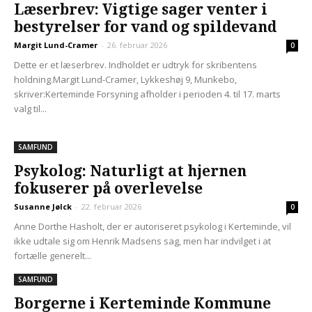
Læserbrev: Vigtige sager venter i
bestyrelser for vand og spildevand
Margit Lund-Cramer
-
26. februar 2026
0
Dette er et læserbrev. Indholdet er udtryk for skribentens
holdning.Margit Lund-Cramer, Lykkeshøj 9, Munkebo,
skriver:Kerteminde Forsyning afholder i perioden 4. til 17. marts
valg til...
SAMFUND
Psykolog: Naturligt at hjernen
fokuserer på overlevelse
Susanne Jølck
-
22. februar 2026
0
Anne Dorthe Hasholt, der er autoriseret psykolog i Kerteminde, vil
ikke udtale sig om Henrik Madsens sag, men har indvilget i at
fortælle generelt...
SAMFUND
Borgerne i Kerteminde Kommune