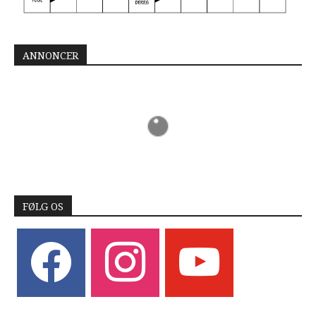
ANNONCER
FØLG OS
facebook
instagram
youtube