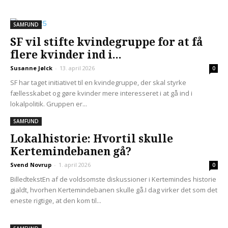
SAMFUND
SF vil stifte kvindegruppe for at få
flere kvinder ind i...
Susanne Jølck
-
13. april 2026
0
SF har taget initiativet til en kvindegruppe, der skal styrke
fællesskabet og gøre kvinder mere interesseret i at gå ind i
lokalpolitik. Gruppen er...
SAMFUND
Lokalhistorie: Hvortil skulle
Kertemindebanen gå?
Svend Novrup
-
1. april 2026
0
BilledtekstEn af de voldsomste diskussioner i Kertemindes historie
gjaldt, hvorhen Kertemindebanen skulle gå.I dag virker det som det
eneste rigtige, at den kom til...