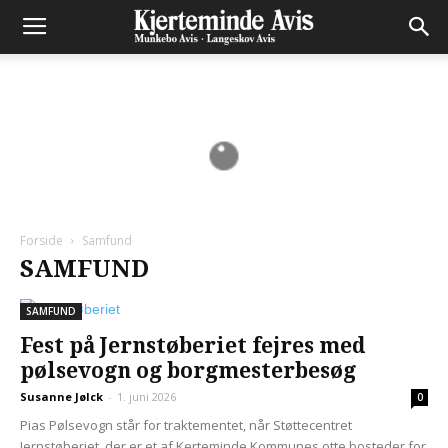
Forside
Samfund
SAMFUND
SAMFUND
Fest på Jernstøberiet fejres med
pølsevogn og borgmesterbesøg
Susanne Jølck
-
1. juni 2026
0
Pias Pølsevogn står for traktementet, når Støttecentret
Jernstøberiet, der er et af Kerteminde Kommunes otte bosteder for