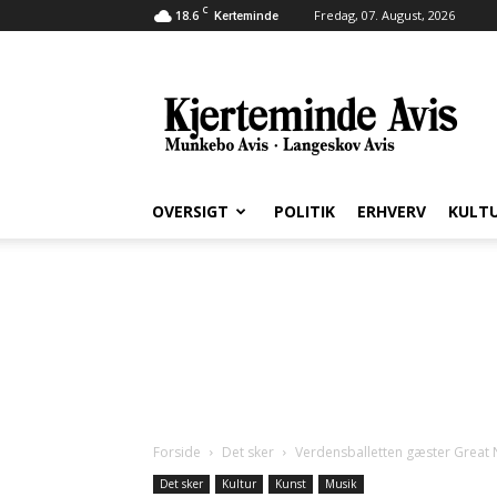
C
18.6
Fredag, 07. August, 2026
Kerteminde
Kjerteminde
Avis
OVERSIGT
POLITIK
ERHVERV
KULT
Forside
Det sker
Verdensballetten gæster Great
Det sker
Kultur
Kunst
Musik