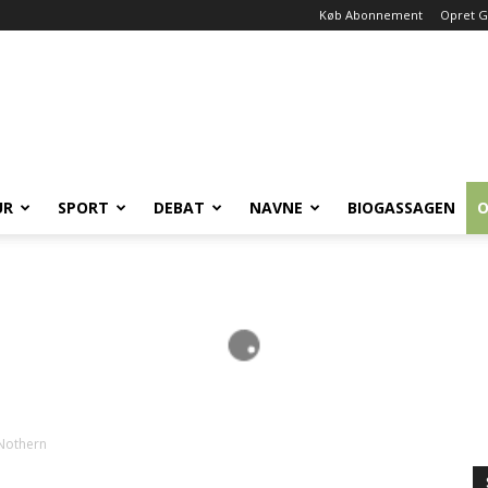
Køb Abonnement
Opret G
UR
SPORT
DEBAT
NAVNE
BIOGASSAGEN
O
 Nothern