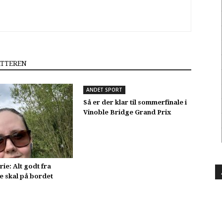
ATTEREN
ANDET SPORT
Så er der klar til sommerfinale i
Vinoble Bridge Grand Prix
e: Alt godt fra
e skal på bordet