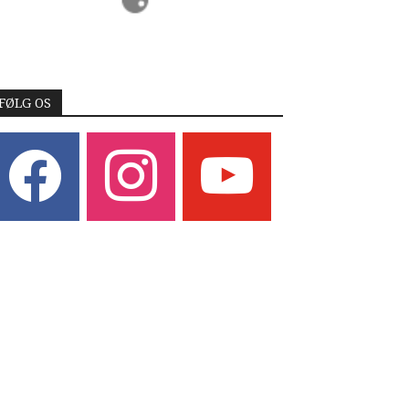
FØLG OS
acebook
instagram
youtube