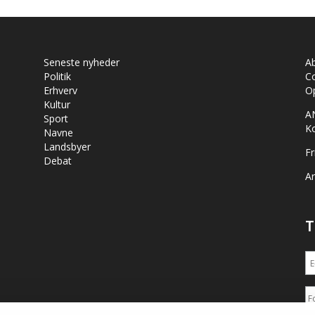
Seneste nyheder
A
Politik
Co
Erhverv
Op
Kultur
A
Sport
K
Navne
Landsbyer
Fr
Debat
Ar
T