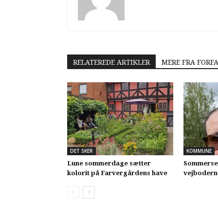
RELATEREDE ARTIKLER
MERE FRA FORF
DET SKER
KOMMUNE
Lune sommerdage sætter
Sommerseri
kolorit på Farvergårdens have
vejbodern