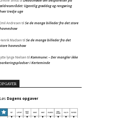
Debatmøde om besparelser på
Grethe Smidt
til
ældreområdet: Ugentlig grøddag og rengøring
hver tredje uge
Se de mange billeder fra det store
Emil Andresen
til
havneshow
Se de mange billeder fra det
Henrik Madsen
til
store havneshow
Kommune: – Der mangler ikke
Jytte lynge Nielsen
til
parkeringspladser i Kerteminde
OPGAVER
Løs
Dagens opgaver