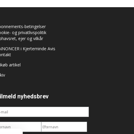
bonnements-betingelser
okie- og privatlivspolitik
havsret, ejer og vilkår
NNONCER i Kjerteminde Avis
ontakt
ikøb artikel
kiv
ilmeld nyhedsbrev