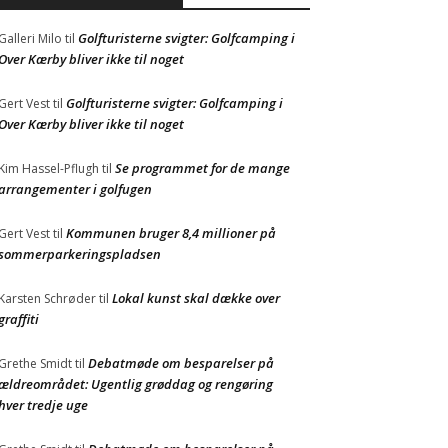
Golfturisterne svigter: Golfcamping i
Galleri Milo
til
Over Kærby bliver ikke til noget
Golfturisterne svigter: Golfcamping i
Gert Vest
til
Over Kærby bliver ikke til noget
Se programmet for de mange
Kim Hassel-Pflugh
til
arrangementer i golfugen
Kommunen bruger 8,4 millioner på
Gert Vest
til
sommerparkeringspladsen
Lokal kunst skal dække over
Karsten Schrøder
til
graffiti
Debatmøde om besparelser på
Grethe Smidt
til
ældreområdet: Ugentlig grøddag og rengøring
hver tredje uge