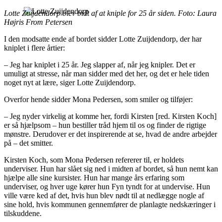
Lotte Zuijdendorp blev bidt af at kniple for 25 år siden. Foto: Laura
Højris From Petersen
I den modsatte ende af bordet sidder Lotte Zuijdendorp, der har
kniplet i flere årtier:
– Jeg har kniplet i 25 år. Jeg slapper af, når jeg knipler. Det er
umuligt at stresse, når man sidder med det her, og det er hele tiden
noget nyt at lære, siger Lotte Zuijdendorp.
Overfor hende sidder Mona Pedersen, som smiler og tilføjer:
– Jeg nyder virkelig at komme her, fordi Kirsten [red. Kirsten Koch]
er så hjælpsom – hun bestiller tråd hjem til os og finder de rigtige
mønstre. Derudover er det inspirerende at se, hvad de andre arbejder
på – det smitter.
Kirsten Koch, som Mona Pedersen refererer til, er holdets
underviser. Hun har slået sig ned i midten af bordet, så hun nemt kan
hjælpe alle sine kursister. Hun har mange års erfaring som
underviser, og hver uge kører hun Fyn tyndt for at undervise. Hun
ville være ked af det, hvis hun blev nødt til at nedlægge nogle af
sine hold, hvis kommunen gennemfører de planlagte nedskæringer i
tilskuddene.