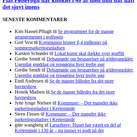
Pias Pølsevogn har knoklet i 40 år men hun har haft
det sjovt imens
SENESTE KOMMENTARER
Kim Hassel-Pflugh
til
Se programmet for de mange
arrangementer i golfugen
Gert Vest
til
Kommunen bruger 8,4 millioner på
sommerparkeringspladsen
Karsten Schrøder
til
Lokal kunst skal dække over graffiti
Grethe Smidt
til
Debatmøde om besparelser på ældreområdet:
Ugentlig grøddag og rengøring hver tredje uge
Grethe Smidt
til
Debatmøde om besparelser på ældreområdet:
Ugentlig grøddag og rengøring hver tredje uge
Emil Andresen
til
Se de mange billeder fra det store
havneshow
Henrik Madsen
til
Se de mange billeder fra det store
havneshow
Jytte lynge Nielsen
til
Kommune: – Der mangler ikke
parkeringspladser i Kerteminde
Steen Finsen
til
Kommune: – Der mangler ikke
parkeringspladser i Kerteminde
gitte wangberg
til
Læserbrev: Huset har været en del af
Kerteminde i 130 år – nu passer vi godt på det