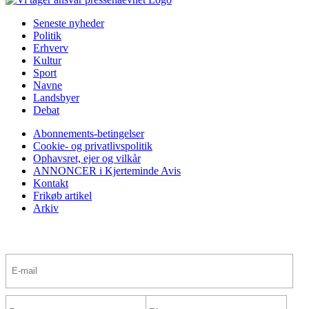
Seneste nyheder
Politik
Erhverv
Kultur
Sport
Navne
Landsbyer
Debat
Abonnements-betingelser
Cookie- og privatlivspolitik
Ophavsret, ejer og vilkår
ANNONCER i Kjerteminde Avis
Kontakt
Frikøb artikel
Arkiv
Tilmeld nyhedsbrev