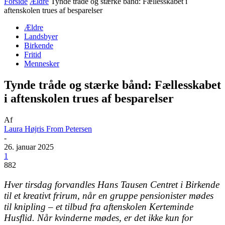
Forside
Ældre
Tynde tråde og stærke bånd: Fællesskabet i
aftenskolen trues af besparelser
Ældre
Landsbyer
Birkende
Fritid
Mennesker
Tynde tråde og stærke bånd: Fællesskabet
i aftenskolen trues af besparelser
Af
Laura Højris From Petersen
-
26. januar 2025
1
882
Hver tirsdag forvandles Hans Tausen Centret i Birkende
til et kreativt frirum, når en gruppe pensionister mødes
til knipling – et tilbud fra aftenskolen Kerteminde
Husflid. Når kvinderne mødes, er det ikke kun for