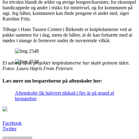
for trivslen blandt de ældre og øvrige borgere/kursister, for eksempel
handicappede og andre i risiko for mistrivsel, og for kommunen på
sigt. Jeg håber, kommunen kan finde pengene et andet sted, siger
Karoline Friis.
Tilbage i Hans Tausen Centret i Birkende er knipledamerne ved at
pakke sammen for i dag, mens de håber, at de kan fortsætte med at
mødes i mange år fremover under de nuværende vilkår.
Et udvalg af de projekter knipledamerne har skabt gennem tiden.
Fotos: Laura Højris From Petersen
Læs mere om besparelserne på aftenskoler her:
Aftenskoler får halveret tilskud i fire år på grund af
besparelser
Facebook
Twitter