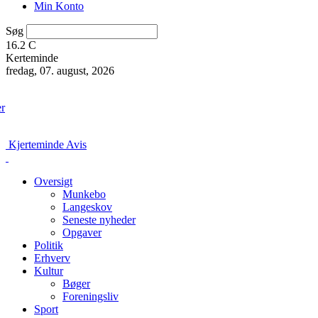
Min Konto
Søg
16.2
C
Kerteminde
fredag, 07. august, 2026
er
Kjerteminde Avis
Oversigt
Munkebo
Langeskov
Seneste nyheder
Opgaver
Politik
Erhverv
Kultur
Bøger
Foreningsliv
Sport