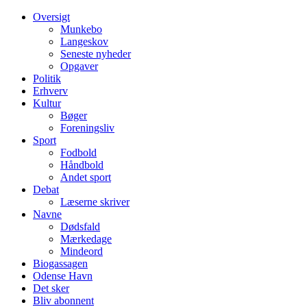
Oversigt
Munkebo
Langeskov
Seneste nyheder
Opgaver
Politik
Erhverv
Kultur
Bøger
Foreningsliv
Sport
Fodbold
Håndbold
Andet sport
Debat
Læserne skriver
Navne
Dødsfald
Mærkedage
Mindeord
Biogassagen
Odense Havn
Det sker
Bliv abonnent