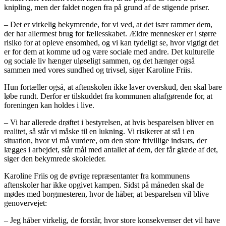
knipling, men der faldet nogen fra på grund af de stigende priser.
– Det er virkelig bekymrende, for vi ved, at det især rammer dem,
der har allermest brug for fællesskabet. Ældre mennesker er i større
risiko for at opleve ensomhed, og vi kan tydeligt se, hvor vigtigt det
er for dem at komme ud og være sociale med andre. Det kulturelle
og sociale liv hænger uløseligt sammen, og det hænger også
sammen med vores sundhed og trivsel, siger Karoline Friis.
Hun fortæller også, at aftenskolen ikke laver overskud, den skal bare
løbe rundt. Derfor er tilskuddet fra kommunen altafgørende for, at
foreningen kan holdes i live.
– Vi har allerede drøftet i bestyrelsen, at hvis besparelsen bliver en
realitet, så står vi måske til en lukning. Vi risikerer at stå i en
situation, hvor vi må vurdere, om den store frivillige indsats, der
lægges i arbejdet, står mål med antallet af dem, der får glæde af det,
siger den bekymrede skoleleder.
Karoline Friis og de øvrige repræsentanter fra kommunens
aftenskoler har ikke opgivet kampen. Sidst på måneden skal de
mødes med borgmesteren, hvor de håber, at besparelsen vil blive
genovervejet:
– Jeg håber virkelig, de forstår, hvor store konsekvenser det vil have