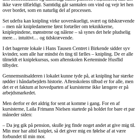
ikke være tilfældigt. Samtidig går samtalen om vind og vejr let hen
over bordet, som en naturlig del af processen.
Set udefra kan knipling virke uoverskueligt, svært og tidskrævende
– men når knipledamerne først fortæller om teknikkerne,
kniplepindene, mønstrene og nålene – så synes det hele pludselig
mere… intuitivt… og tidskrævende.
I det bagerste lokale i Hans Tausen Centret i Birkende sidder syv
kvinder, som alle har mindst én ting til fælles – knipling. De er alle
tilmeldt et kniplekursus, som aftenskolen Kerteminde Husflid
tilbyder.
Gennemsnitsalderen i lokalet kunne tyde på, at knipling har stærke
rødder i håndarbejdets historie. Aftenskolens tilbud er for alle, men
det er et faktum at hovedparten af kursisterne ikke længere er på
arbejdsmarkedet.
Men derfor er det aldrig for sent at komme i gang. For en af
kursisterne, Laila Frimann Nielsen startede på holdet for bare et par
måneder siden:
– Da jeg gik på pension, skulle jeg finde noget andet at give mig til.
Min mor har altid kniplet, så det giver mig en følelse af at være
forbundet til min mor.