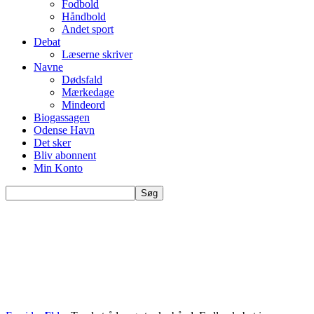
Fodbold
Håndbold
Andet sport
Debat
Læserne skriver
Navne
Dødsfald
Mærkedage
Mindeord
Biogassagen
Odense Havn
Det sker
Bliv abonnent
Min Konto