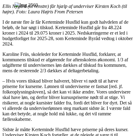
Ellis Nygård (til venstre) får hjælp af underviser Kirsten Koch (til
højre). Foto: Laura Højris From Petersen
I de næste fire år får Kerteminde Husflid kun godt halvdelen af de
beløb, de har søgt i tilskud. Kerteminde Husflid går fra 48.224
kroner i 2024 til 29.075 kroner i 2025. Nedskæringerne er et led i
budgetforliget for 2025-28, som Kerteminde Byråd vedtog i oktober
2024.
Karoline Friis, skoleleder for Kerteminde Husflid, forklarer, at
kommunens tilskud er afgørende for aftenskolens økonomi. 1/3 af
udgifterne til undervisernes løn dækkes af tilskud fra kommunen,
mens de resterende 2/3 dækkes af deltagerbetaling.
– Hvis vores tilskud bliver halveret, bliver vi nødt til at hæve
priserne for kurserne. Lønnen til underviserne er fastsat [red. jf.
folkeoplysningsloven], så det kan vi ikke ændre. Vores undervisere
skal have løn, og derfor bliver kursuspriserne nødt til at stige. Vi
risikerer, at nogle kursister falder fra, fordi det bliver for dyrt. Det så
vi allerede da underviserlønnen steg markant sidste år. I værste fald
kan det betyde, at nogle hold må lukke, og det vil ramme
fællesskaberne.
Sidste år måtte Kerteminde Husflid hæve priserne på deres kurser.
Underviser Kirsten Koch fortæller, at de plejede at være ti til