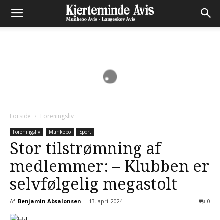
Forside
Foreningsliv
Foreningsliv
Munkebo
Sport
Stor tilstrømning af
medlemmer: – Klubben er
selvfølgelig megastolt
Af
Benjamin Absalonsen
-
13. april 2024
0