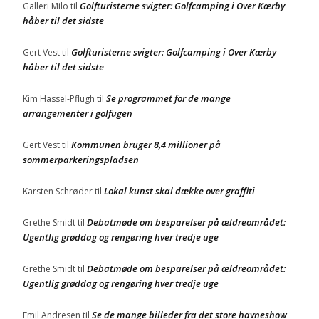
Golfturisterne svigter: Golfcamping i Over Kærby
Galleri Milo
til
håber til det sidste
Golfturisterne svigter: Golfcamping i Over Kærby
Gert Vest
til
håber til det sidste
Se programmet for de mange
Kim Hassel-Pflugh
til
arrangementer i golfugen
Kommunen bruger 8,4 millioner på
Gert Vest
til
sommerparkeringspladsen
Lokal kunst skal dække over graffiti
Karsten Schrøder
til
Debatmøde om besparelser på ældreområdet:
Grethe Smidt
til
Ugentlig grøddag og rengøring hver tredje uge
Debatmøde om besparelser på ældreområdet:
Grethe Smidt
til
Ugentlig grøddag og rengøring hver tredje uge
Se de mange billeder fra det store havneshow
Emil Andresen
til