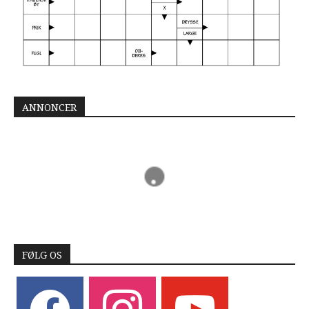
ANNONCER
FØLG OS
facebook
instagram
youtube