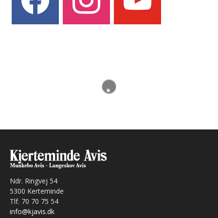
Ndr. Ringvej 54
5300 Kerteminde
Tlf. 70 70 75 54
info@kjavis.dk