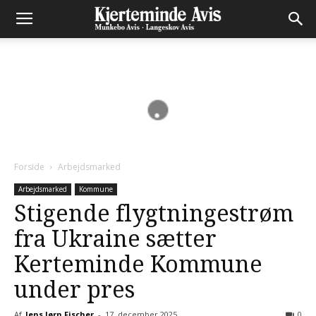
Forside
Arbejdsmarked
Arbejdsmarked
Kommune
Stigende flygtningestrøm
fra Ukraine sætter
Kerteminde Kommune
under pres
Af
Jens Jørn Fischer
-
17. december 2025
0