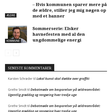
– Hvis kommunen sparer mere på
de ældre, stiller jeg mig nøgen op
ÆLDRE
med et banner
Sommerserie: Elsker
havnefesten med al den
ungdommelige energi
KOMMUNE
SENESTE KOMMENTARER
Lokal kunst skal dække over graffiti
Karsten Schrøder
til
Debatmøde om besparelser på ældreområdet:
Grethe Smidt
til
Ugentlig grøddag og rengøring hver tredje uge
Debatmøde om besparelser på ældreområdet:
Grethe Smidt
til
Ugentlig grøddag og rengøring hver tredje uge