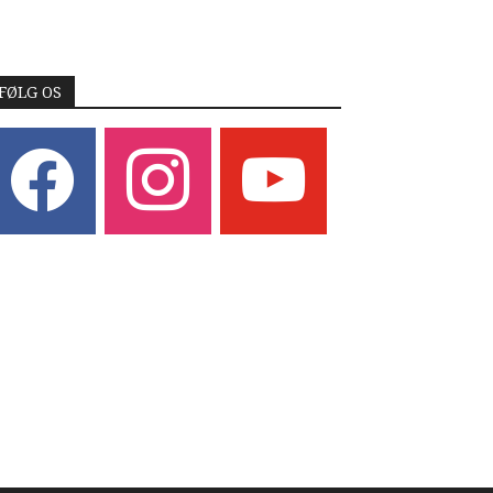
FØLG OS
acebook
instagram
youtube