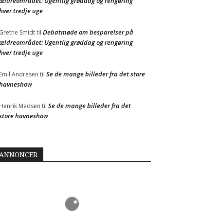
ældreområdet: Ugentlig grøddag og rengøring
hver tredje uge
Debatmøde om besparelser på
Grethe Smidt
til
ældreområdet: Ugentlig grøddag og rengøring
hver tredje uge
Se de mange billeder fra det store
Emil Andresen
til
havneshow
Se de mange billeder fra det
Henrik Madsen
til
store havneshow
ANNONCER