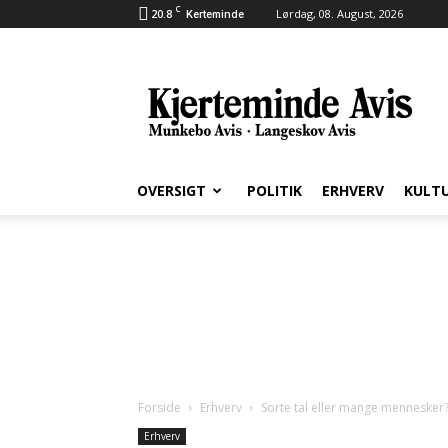
C
20.8
Lørdag, 08. August, 2026
Kerteminde
Kjerteminde
Avis
OVERSIGT
POLITIK
ERHVERV
KULT
Forside
Erhverv
Sorte tal eller mange mennesker
Erhverv