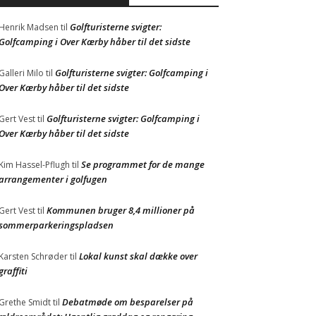
Golfturisterne svigter:
Henrik Madsen
til
Golfcamping i Over Kærby håber til det sidste
Golfturisterne svigter: Golfcamping i
Galleri Milo
til
Over Kærby håber til det sidste
Golfturisterne svigter: Golfcamping i
Gert Vest
til
Over Kærby håber til det sidste
Se programmet for de mange
Kim Hassel-Pflugh
til
arrangementer i golfugen
Kommunen bruger 8,4 millioner på
Gert Vest
til
sommerparkeringspladsen
Lokal kunst skal dække over
Karsten Schrøder
til
graffiti
Debatmøde om besparelser på
Grethe Smidt
til