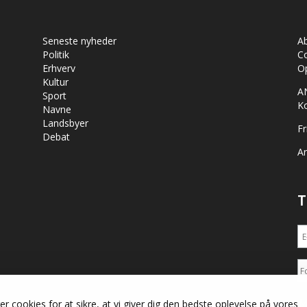
Seneste nyheder
A
Politik
Co
Erhverv
Op
Kultur
A
Sport
K
Navne
Landsbyer
Fr
Debat
Ar
T
M
er cookies for at sikre, at vi giver dig den bedste oplevelse på vores