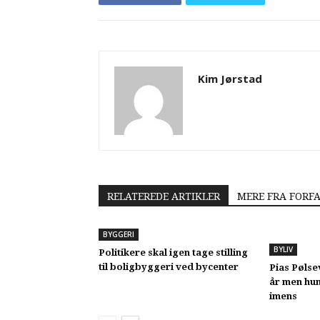
Kim Jørstad
RELATEREDE ARTIKLER
MERE FRA FORF
BYGGERI
BYLIV
Politikere skal igen tage stilling
til boligbyggeri ved bycenter
Pias Pølse
år men hun
imens