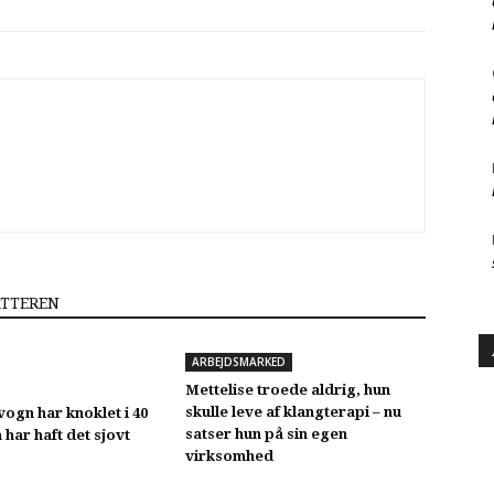
ATTEREN
ARBEJDSMARKED
Mettelise troede aldrig, hun
skulle leve af klangterapi – nu
vogn har knoklet i 40
satser hun på sin egen
 har haft det sjovt
virksomhed