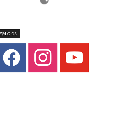
FØLG OS
acebook
instagram
youtube