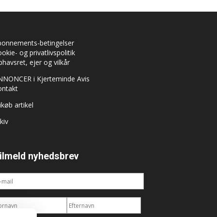
bonnements-betingelser
okie- og privatlivspolitik
havsret, ejer og vilkår
NNONCER i Kjerteminde Avis
ontakt
ikøb artikel
kiv
ilmeld nyhedsbrev