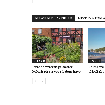
RELATEREDE ARTIKLER
MERE FRA FORF
DET SKER
BYGGERI
Lune sommerdage sætter
Politikere 
kolorit på Farvergårdens have
til boligb