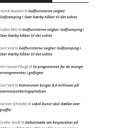
Golfturisterne svigter:
Henrik Madsen
til
Golfcamping i Over Kærby håber til det sidste
Golfturisterne svigter: Golfcamping i
Galleri Milo
til
Over Kærby håber til det sidste
Golfturisterne svigter: Golfcamping i
Gert Vest
til
Over Kærby håber til det sidste
Se programmet for de mange
Kim Hassel-Pflugh
til
arrangementer i golfugen
Kommunen bruger 8,4 millioner på
Gert Vest
til
sommerparkeringspladsen
Lokal kunst skal dække over
Karsten Schrøder
til
graffiti
Debatmøde om besparelser på
Grethe Smidt
til