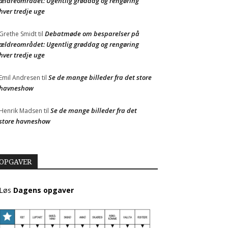
ældreområdet: Ugentlig grøddag og rengøring
hver tredje uge
Debatmøde om besparelser på
Grethe Smidt
til
ældreområdet: Ugentlig grøddag og rengøring
hver tredje uge
Se de mange billeder fra det store
Emil Andresen
til
havneshow
Se de mange billeder fra det
Henrik Madsen
til
store havneshow
OPGAVER
Løs
Dagens opgaver