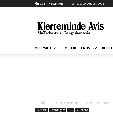
C
20.6
Søndag, 09. August, 2026
Kerteminde
Kjerteminde
Avis
OVERSIGT
POLITIK
ERHVERV
KULT
Forside
Det sker
Provsten fortæller juleminder
Det sker
Foreningsliv
Jul
Munkebo