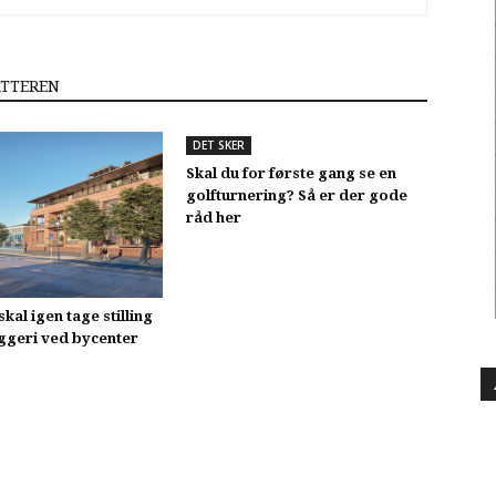
ATTEREN
DET SKER
Skal du for første gang se en
golfturnering? Så er der gode
råd her
skal igen tage stilling
yggeri ved bycenter