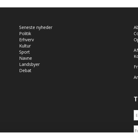
Seneste nyheder
A
Politik
Co
Erhverv
Op
Kultur
A
Sport
K
Navne
Landsbyer
Fr
Debat
Ar
T