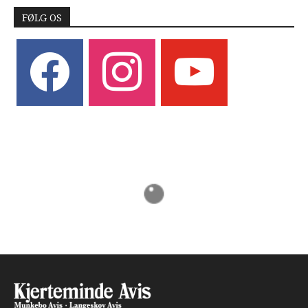
FØLG OS
facebook
instagram
youtube