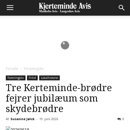
Forside
Foreningsliv
Foreningsliv
Fritid
Lokalhistorie
Tre Kerteminde-brødre
fejrer jubilæum som
skydebrødre
Af
Susanne Jølck
-
19. juni 2026
0