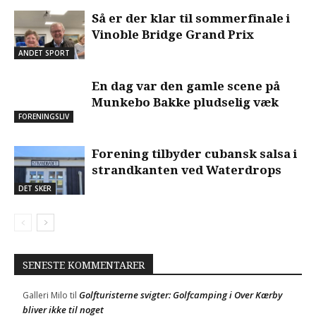
Så er der klar til sommerfinale i
Vinoble Bridge Grand Prix
ANDET SPORT
En dag var den gamle scene på
Munkebo Bakke pludselig væk
FORENINGSLIV
Forening tilbyder cubansk salsa i
strandkanten ved Waterdrops
DET SKER
SENESTE KOMMENTARER
Golfturisterne svigter: Golfcamping i Over Kærby
Galleri Milo
til
bliver ikke til noget