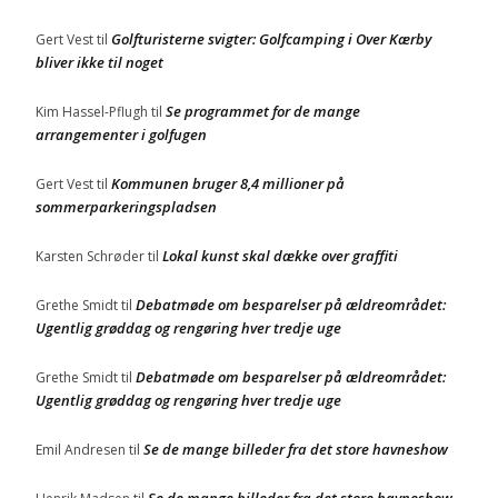
Golfturisterne svigter: Golfcamping i Over Kærby
Gert Vest
til
bliver ikke til noget
Se programmet for de mange
Kim Hassel-Pflugh
til
arrangementer i golfugen
Kommunen bruger 8,4 millioner på
Gert Vest
til
sommerparkeringspladsen
Lokal kunst skal dække over graffiti
Karsten Schrøder
til
Debatmøde om besparelser på ældreområdet:
Grethe Smidt
til
Ugentlig grøddag og rengøring hver tredje uge
Debatmøde om besparelser på ældreområdet:
Grethe Smidt
til
Ugentlig grøddag og rengøring hver tredje uge
Se de mange billeder fra det store havneshow
Emil Andresen
til
Se de mange billeder fra det store havneshow