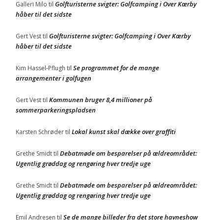
Golfturisterne svigter: Golfcamping i Over Kærby
Galleri Milo
til
håber til det sidste
Golfturisterne svigter: Golfcamping i Over Kærby
Gert Vest
til
håber til det sidste
Se programmet for de mange
Kim Hassel-Pflugh
til
arrangementer i golfugen
Kommunen bruger 8,4 millioner på
Gert Vest
til
sommerparkeringspladsen
Lokal kunst skal dække over graffiti
Karsten Schrøder
til
Debatmøde om besparelser på ældreområdet:
Grethe Smidt
til
Ugentlig grøddag og rengøring hver tredje uge
Debatmøde om besparelser på ældreområdet:
Grethe Smidt
til
Ugentlig grøddag og rengøring hver tredje uge
Se de mange billeder fra det store havneshow
Emil Andresen
til