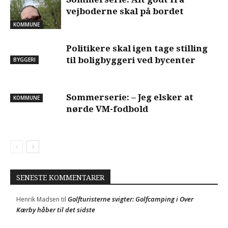
vejboderne skal på bordet
KOMMUNE
Politikere skal igen tage stilling
til boligbyggeri ved bycenter
BYGGERI
Sommerserie: – Jeg elsker at
KOMMUNE
nørde VM-fodbold
SENESTE KOMMENTARER
Golfturisterne svigter: Golfcamping i Over
Henrik Madsen
til
Kærby håber til det sidste