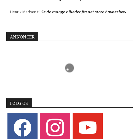
Se de mange billeder fra det store havneshow
Henrik Madsen
til
ANNONCER
FØLG OS
facebook
instagram
youtube