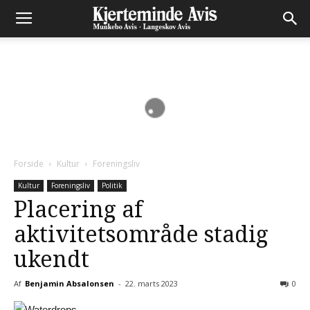
Forside
Kultur
Foreningsliv
Kultur
Foreningsliv
Politik
Placering af
aktivitetsområde stadig
ukendt
Af
Benjamin Absalonsen
-
22. marts 2023
0