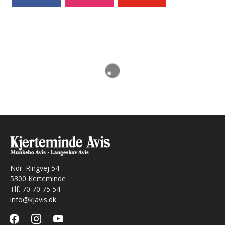
Ndr. Ringvej 54
5300 Kerteminde
Tlf. 70 70 75 54
info@kjavis.dk
facebook
instagram
youtube