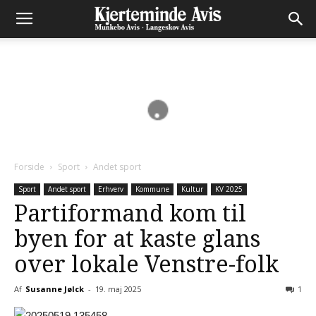
Forside
Sport
Andet sport
Sport
Andet sport
Erhverv
Kommune
Kultur
KV 2025
Partiformand kom til
byen for at kaste glans
over lokale Venstre-folk
Af
Susanne Jølck
-
19. maj 2025
1