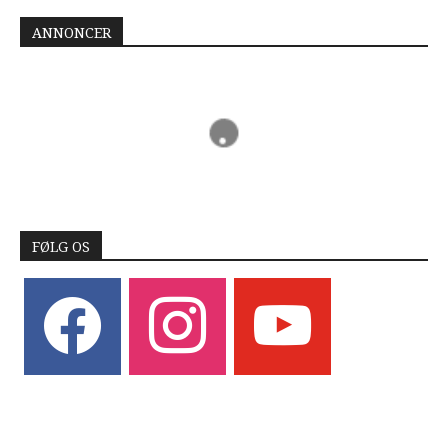
ANNONCER
FØLG OS
facebook
instagram
youtube