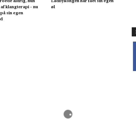
troede aldrig, hun
Ladbykongen har fået sin egen
 af klangterapi – nu
øl
 på sin egen
ed
f