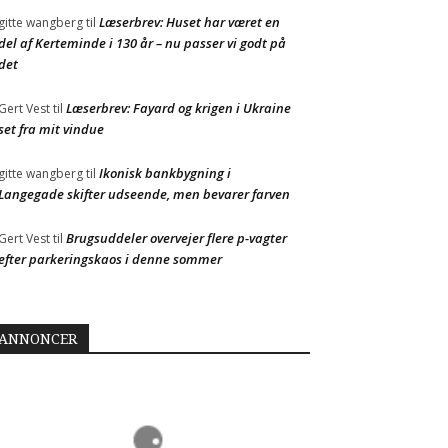
Læserbrev: Huset har været en
gitte wangberg
til
del af Kerteminde i 130 år – nu passer vi godt på
det
Læserbrev: Fayard og krigen i Ukraine
Gert Vest
til
set fra mit vindue
Ikonisk bankbygning i
gitte wangberg
til
Langegade skifter udseende, men bevarer farven
Brugsuddeler overvejer flere p-vagter
Gert Vest
til
efter parkeringskaos i denne sommer
ANNONCER