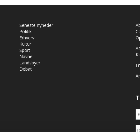
Seneste nyheder
A
Politik
Co
Erhverv
Op
Kultur
A
Sport
K
Navne
Landsbyer
Fr
Debat
Ar
T