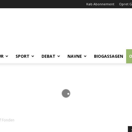
Køb Abonnement
Opret G
UR
SPORT
DEBAT
NAVNE
BIOGASSAGEN
O
ef Fonden