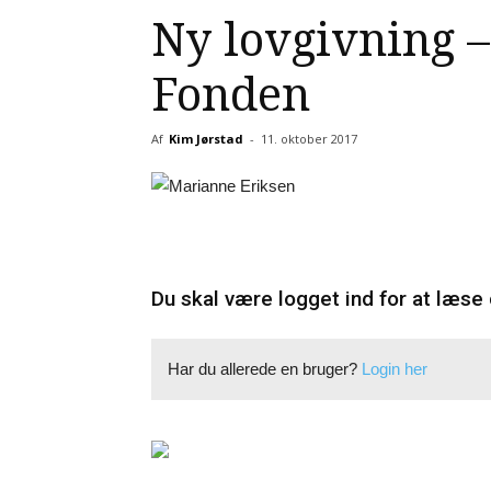
Ny lovgivning –
Fonden
Af
Kim Jørstad
-
11. oktober 2017
Du skal være logget ind for at læse 
Har du allerede en bruger?
Login her