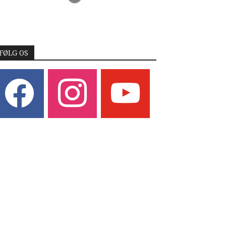
FØLG OS
acebook
instagram
youtube