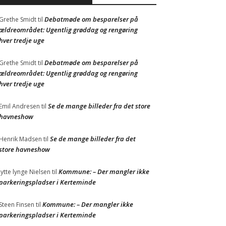
Debatmøde om besparelser på
Grethe Smidt
til
ældreområdet: Ugentlig grøddag og rengøring
hver tredje uge
Debatmøde om besparelser på
Grethe Smidt
til
ældreområdet: Ugentlig grøddag og rengøring
hver tredje uge
Se de mange billeder fra det store
Emil Andresen
til
havneshow
Se de mange billeder fra det
Henrik Madsen
til
store havneshow
Kommune: – Der mangler ikke
Jytte lynge Nielsen
til
parkeringspladser i Kerteminde
Kommune: – Der mangler ikke
Steen Finsen
til
parkeringspladser i Kerteminde