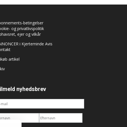
bonnements-betingelser
okie- og privatlivspolitik
havsret, ejer og vilkår
NNONCER i Kjerteminde Avis
ontakt
ikøb artikel
kiv
ilmeld nyhedsbrev