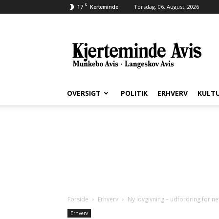
C
17
Torsdag, 06. August, 2026
Kerteminde
Kjerteminde
Avis
OVERSIGT
POLITIK
ERHVERV
KULT
Forside
Erhverv
Ny lovgivning – udfordring for n
Erhverv