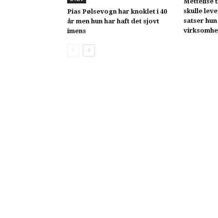
Mettelise 
skulle leve
Pias Pølsevogn har knoklet i 40
satser hun
år men hun har haft det sjovt
virksomh
imens