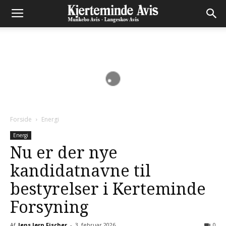
Forside
Energi
Energi
Nu er der nye
kandidatnavne til
bestyrelser i Kerteminde
Forsyning
Af
Jens Jørn Fischer
-
3. februar 2026
0