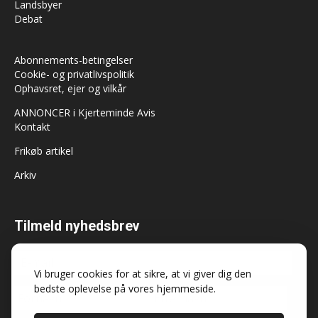
Landsbyer
Debat
Abonnements-betingelser
Cookie- og privatlivspolitik
Ophavsret, ejer og vilkår
ANNONCER i Kjerteminde Avis
Kontakt
Frikøb artikel
Arkiv
Tilmeld nyhedsbrev
Vi bruger cookies for at sikre, at vi giver dig den
bedste oplevelse på vores hjemmeside.