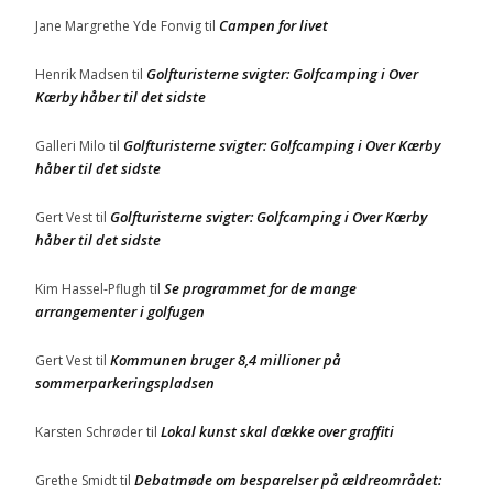
Campen for livet
Jane Margrethe Yde Fonvig
til
Golfturisterne svigter: Golfcamping i Over
Henrik Madsen
til
Kærby håber til det sidste
Golfturisterne svigter: Golfcamping i Over Kærby
Galleri Milo
til
håber til det sidste
Golfturisterne svigter: Golfcamping i Over Kærby
Gert Vest
til
håber til det sidste
Se programmet for de mange
Kim Hassel-Pflugh
til
arrangementer i golfugen
Kommunen bruger 8,4 millioner på
Gert Vest
til
sommerparkeringspladsen
Lokal kunst skal dække over graffiti
Karsten Schrøder
til
Debatmøde om besparelser på ældreområdet:
Grethe Smidt
til