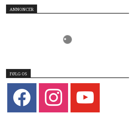
ANNONCER
FØLG OS
facebook
instagram
youtube