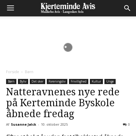
Forside
Børn
Børn
Byliv
Det sker
Foreningsliv
Frivillighed
Kultur
Unge
Natteravnenes nye rede
på Kerteminde Byskole
åbnede fredag
Af
Susanne Jølck
-
10. oktober 2025
0