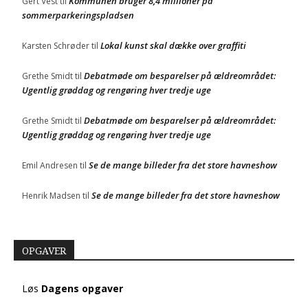
Kommunen bruger 8,4 millioner på
Gert Vest
til
sommerparkeringspladsen
Lokal kunst skal dække over graffiti
Karsten Schrøder
til
Debatmøde om besparelser på ældreområdet:
Grethe Smidt
til
Ugentlig grøddag og rengøring hver tredje uge
Debatmøde om besparelser på ældreområdet:
Grethe Smidt
til
Ugentlig grøddag og rengøring hver tredje uge
Se de mange billeder fra det store havneshow
Emil Andresen
til
Se de mange billeder fra det store havneshow
Henrik Madsen
til
OPGAVER
Løs
Dagens opgaver