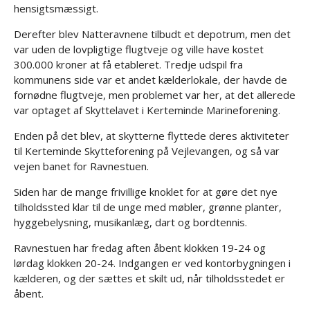
hensigtsmæssigt.
Derefter blev Natteravnene tilbudt et depotrum, men det
var uden de lovpligtige flugtveje og ville have kostet
300.000 kroner at få etableret. Tredje udspil fra
kommunens side var et andet kælderlokale, der havde de
fornødne flugtveje, men problemet var her, at det allerede
var optaget af Skyttelavet i Kerteminde Marineforening.
Enden på det blev, at skytterne flyttede deres aktiviteter
til Kerteminde Skytteforening på Vejlevangen, og så var
vejen banet for Ravnestuen.
Siden har de mange frivillige knoklet for at gøre det nye
tilholdssted klar til de unge med møbler, grønne planter,
hyggebelysning, musikanlæg, dart og bordtennis.
Ravnestuen har fredag aften åbent klokken 19-24 og
lørdag klokken 20-24. Indgangen er ved kontorbygningen i
kælderen, og der sættes et skilt ud, når tilholdsstedet er
åbent.