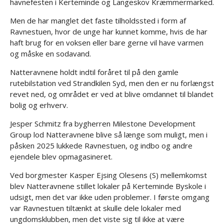
havnefesten i Kerteminde og Langeskov Kræmmermarked.
Men de har manglet det faste tilholdssted i form af
Ravnestuen, hvor de unge har kunnet komme, hvis de har
haft brug for en voksen eller bare gerne vil have varmen
og måske en sodavand.
Natteravnene holdt indtil foråret til på den gamle
rutebilstation ved Strandkilen Syd, men den er nu forlængst
revet ned, og området er ved at blive omdannet til blandet
bolig og erhverv.
Jesper Schmitz fra bygherren Milestone Development
Group lod Natteravnene blive så længe som muligt, men i
påsken 2025 lukkede Ravnestuen, og indbo og andre
ejendele blev opmagasineret.
Ved borgmester Kasper Ejsing Olesens (S) mellemkomst
blev Natteravnene stillet lokaler på Kerteminde Byskole i
udsigt, men det var ikke uden problemer. I første omgang
var Ravnestuen tiltænkt at skulle dele lokaler med
ungdomsklubben, men det viste sig til ikke at være