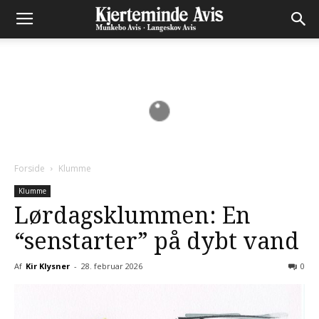
Forside
Klumme
Klumme
Lørdagsklummen: En
“senstarter” på dybt vand
Af
Kir Klysner
-
28. februar 2026
0