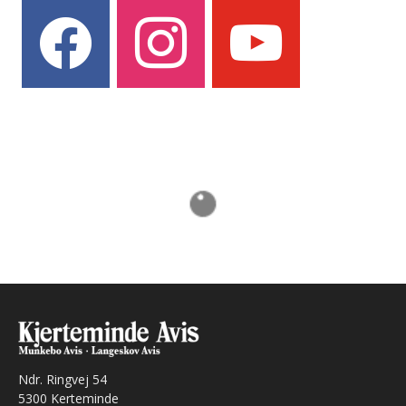
facebook
instagram
youtube
Ndr. Ringvej 54
5300 Kerteminde