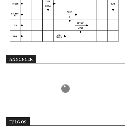
ANNONCER
FØLG OS