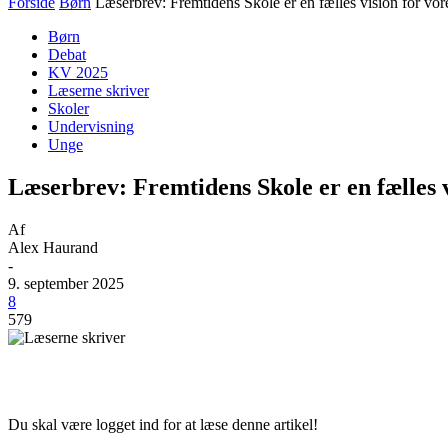
Forside
Børn
Læserbrev: Fremtidens Skole er en fælles vision for vor
Børn
Debat
KV 2025
Læserne skriver
Skoler
Undervisning
Unge
Læserbrev: Fremtidens Skole er en fælles v
Af
Alex Haurand
-
9. september 2025
8
579
Du skal være logget ind for at læse denne artikel!