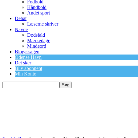
Fodbold
Håndbold
Andet sport
Debat
Læserne skriver
Navne
Dødsfald
Mærkedage
Mindeord
Biogassagen
Odense Havn
Det sker
Bliv abonnent
Min Konto