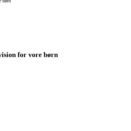
e børn
ision for vore børn