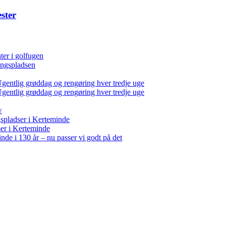
ster
er i golfugen
ingspladsen
entlig grøddag og rengøring hver tredje uge
entlig grøddag og rengøring hver tredje uge
w
spladser i Kerteminde
er i Kerteminde
nde i 130 år – nu passer vi godt på det