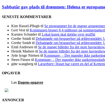
Sabbatår gav plads til drømmen: Helena er europame
SENESTE KOMMENTARER
Kim Hassel-Pflugh
til
Se programmet for de mange arrangement
Gert Vest
til
Kommunen bruger 8,4 millioner på sommerparker
Karsten Schrøder
til
Lokal kunst skal dække over graffiti
Grethe Smidt
til
Debatmøde om besparelser på ældreområdet: Ug
Grethe Smidt
til
Debatmøde om besparelser på ældreområdet: Ug
Emil Andresen
til
Se de mange billeder fra det store havneshow
Henrik Madsen
til
Se de mange billeder fra det store havnesho
Jytte lynge Nielsen
til
Kommune: – Der mangler ikke parkering
Steen Finsen
til
Kommune: – Der mangler ikke parkeringsplads
gitte wangberg
til
Læserbrev: Huset har været en del af Kertemi
OPGAVER
Løs
Dagens opgaver
ANNONCER