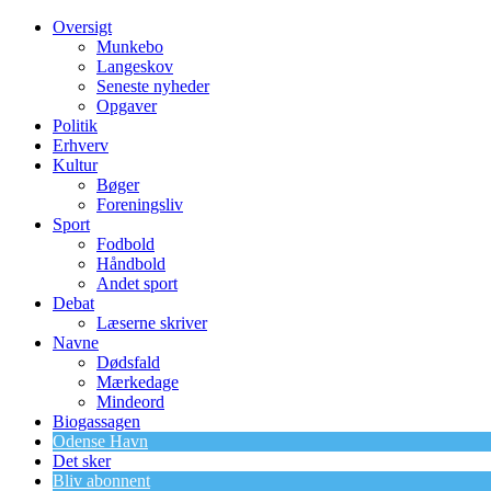
Oversigt
Munkebo
Langeskov
Seneste nyheder
Opgaver
Politik
Erhverv
Kultur
Bøger
Foreningsliv
Sport
Fodbold
Håndbold
Andet sport
Debat
Læserne skriver
Navne
Dødsfald
Mærkedage
Mindeord
Biogassagen
Odense Havn
Det sker
Bliv abonnent