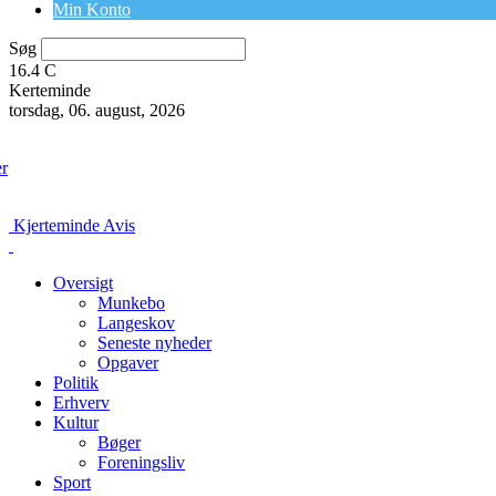
Min Konto
Søg
16.4
C
Kerteminde
torsdag, 06. august, 2026
er
Kjerteminde Avis
Oversigt
Munkebo
Langeskov
Seneste nyheder
Opgaver
Politik
Erhverv
Kultur
Bøger
Foreningsliv
Sport