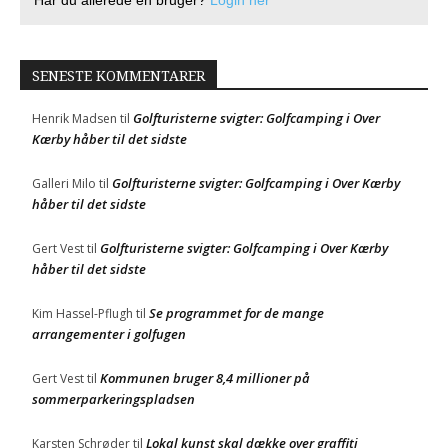
Har du allerede en bruger?
Login her
SENESTE KOMMENTARER
Golfturisterne svigter: Golfcamping i Over
Henrik Madsen
til
Kærby håber til det sidste
Golfturisterne svigter: Golfcamping i Over Kærby
Galleri Milo
til
håber til det sidste
Golfturisterne svigter: Golfcamping i Over Kærby
Gert Vest
til
håber til det sidste
Se programmet for de mange
Kim Hassel-Pflugh
til
arrangementer i golfugen
Kommunen bruger 8,4 millioner på
Gert Vest
til
sommerparkeringspladsen
Lokal kunst skal dække over graffiti
Karsten Schrøder
til