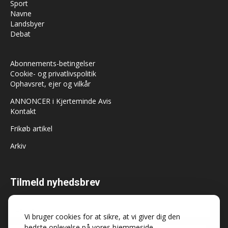
Sport
Navne
Landsbyer
Debat
Abonnements-betingelser
Cookie- og privatlivspolitik
Ophavsret, ejer og vilkår
ANNONCER i Kjerteminde Avis
Kontakt
Frikøb artikel
Arkiv
Tilmeld nyhedsbrev
Vi bruger cookies for at sikre, at vi giver dig den
bedste oplevelse på vores hjemmeside.