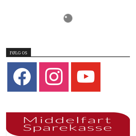
FØLG OS
facebook
instagram
youtube