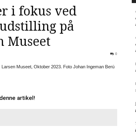
er i fokus ved
dstilling på
n Museet
0
denne artikel!