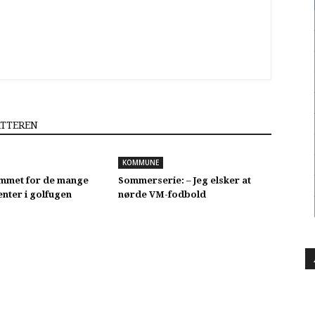
ATTEREN
KOMMUNE
mmet for de mange
Sommerserie: – Jeg elsker at
nter i golfugen
nørde VM-fodbold