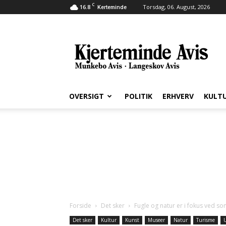
C
16.8
Torsdag, 06. August, 2026
Kerteminde
Kjerteminde
Avis
OVERSIGT
POLITIK
ERHVERV
KULT
Forside
Det sker
Fugle og natur er i fokus ved s
Det sker
Kultur
Kunst
Museer
Natur
Turisme
U