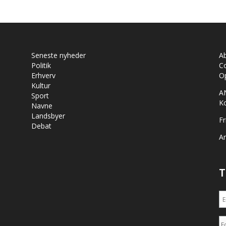
Seneste nyheder
A
Politik
Co
Erhverv
Op
Kultur
A
Sport
K
Navne
Landsbyer
Fr
Debat
Ar
T