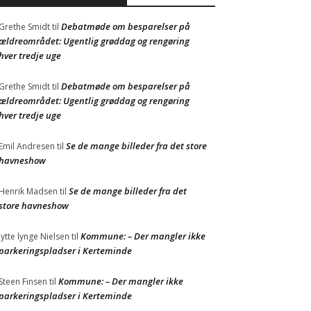
Debatmøde om besparelser på
Grethe Smidt
til
ældreområdet: Ugentlig grøddag og rengøring
hver tredje uge
Debatmøde om besparelser på
Grethe Smidt
til
ældreområdet: Ugentlig grøddag og rengøring
hver tredje uge
Se de mange billeder fra det store
Emil Andresen
til
havneshow
Se de mange billeder fra det
Henrik Madsen
til
store havneshow
Kommune: – Der mangler ikke
Jytte lynge Nielsen
til
parkeringspladser i Kerteminde
Kommune: – Der mangler ikke
Steen Finsen
til
parkeringspladser i Kerteminde