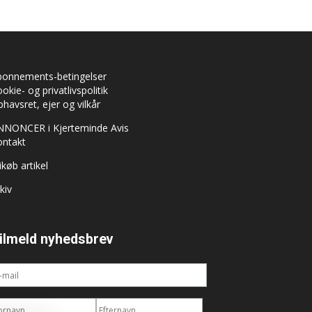
bonnements-betingelser
okie- og privatlivspolitik
havsret, ejer og vilkår
NNONCER i Kjerteminde Avis
ontakt
ikøb artikel
kiv
ilmeld nyhedsbrev