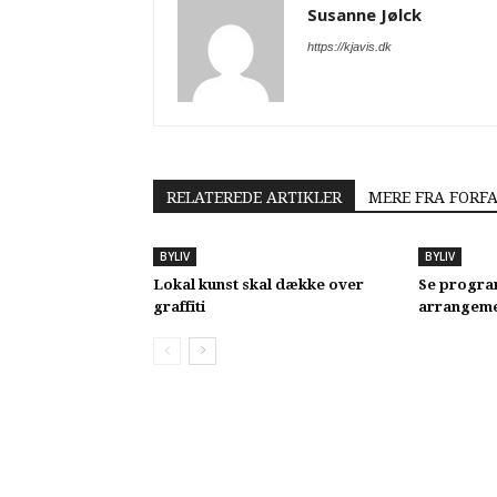
Susanne Jølck
https://kjavis.dk
RELATEREDE ARTIKLER
MERE FRA FORF
BYLIV
BYLIV
Lokal kunst skal dække over
Se progra
graffiti
arrangeme