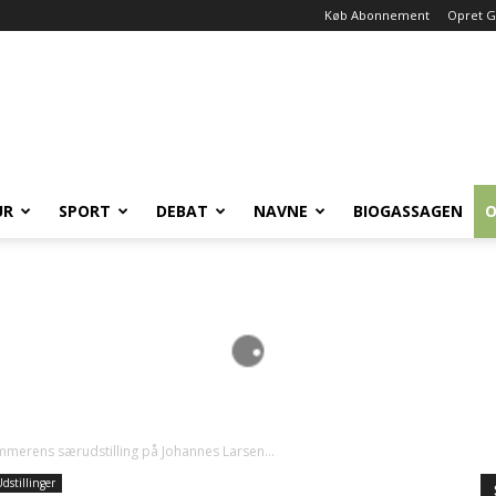
Køb Abonnement
Opret G
UR
SPORT
DEBAT
NAVNE
BIOGASSAGEN
O
ommerens særudstilling på Johannes Larsen...
dstillinger