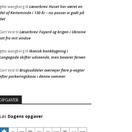
Læserbrev: Huset har været en
gitte wangberg
til
del af Kerteminde i 130 år – nu passer vi godt på
det
Læserbrev: Fayard og krigen i Ukraine
Gert Vest
til
set fra mit vindue
Ikonisk bankbygning i
gitte wangberg
til
Langegade skifter udseende, men bevarer farven
Brugsuddeler overvejer flere p-vagter
Gert Vest
til
efter parkeringskaos i denne sommer
OPGAVER
Løs
Dagens opgaver