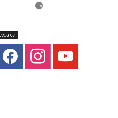
FØLG OS
acebook
instagram
youtube