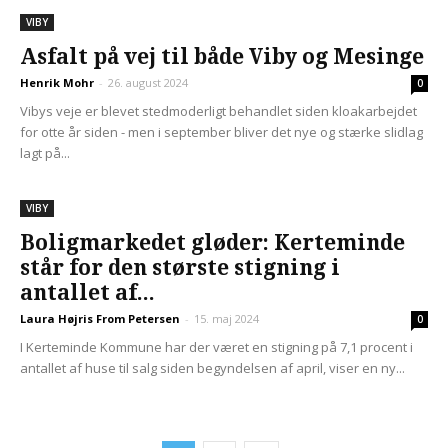
VIBY
Asfalt på vej til både Viby og Mesinge
Henrik Mohr
-
26. august 2024
0
Vibys veje er blevet stedmoderligt behandlet siden kloakarbejdet
for otte år siden - men i september bliver det nye og stærke slidlag
lagt på...
VIBY
Boligmarkedet gløder: Kerteminde
står for den største stigning i
antallet af...
Laura Højris From Petersen
-
15. maj 2024
0
I Kerteminde Kommune har der været en stigning på 7,1 procent i
antallet af huse til salg siden begyndelsen af april, viser en ny...