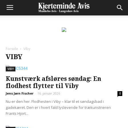
Forside
Viby
VIBY
VIBY
Kunstværk afsløres søndag: En
flodhest flytter til Viby
Jens Jørn Fischer
-
16. januar 2026
0
Nu er den her. Flodhesten i Viby – klar til et søndagsbad i
gadekæret. Den er i hvert fald lyslevende for trækunstneren
Frants Hjort...