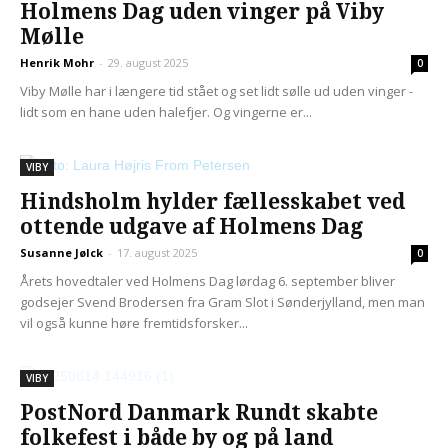
Holmens Dag uden vinger på Viby
Mølle
Henrik Mohr
-
29. august 2025
0
Viby Mølle har i længere tid stået og set lidt sølle ud uden vinger -
lidt som en hane uden halefjer. Og vingerne er...
VIBY
Hindsholm hylder fællesskabet ved
ottende udgave af Holmens Dag
Susanne Jølck
-
17. august 2025
0
Årets hovedtaler ved Holmens Dag lørdag 6. september bliver
godsejer Svend Brodersen fra Gram Slot i Sønderjylland, men man
vil også kunne høre fremtidsforsker...
VIBY
PostNord Danmark Rundt skabte
folkefest i både by og på land