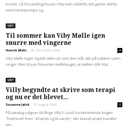
kroner, så forsamlingshuset i Viby kan udskifte det gamle oliefyr
med varmepumpe og...
VIBY
Til sommer kan Viby Mølle igen
snurre med vingerne
Henrik Mohr
-
28. december 2024
0
Viby Mølle tager sig lidt sølle ud, som den står dér på bakken uden
vinger. Men til juni forventer møllelauget, at møllen står klar...
VIBY
Villy begyndte at skrive som terapi
og nu er det blevet...
Susanne Jølck
-
29. august 2024
0
På søndag udgiver 69-årige Villy F. Lund fra Kerteminde bogen
"Fuld kraft frem - til lands og til vands", der blandt andet handler
om...