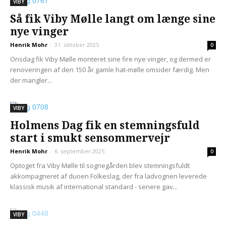
VIBY
Så fik Viby Mølle langt om længe sine
nye vinger
Henrik Mohr
-
31. oktober 2025
0
Onsdag fik Viby Mølle monteret sine fire nye vinger, og dermed er
renoveringen af den 150 år gamle hat-mølle omsider færdig. Men
der mangler...
VIBY
Holmens Dag fik en stemningsfuld
start i smukt sensommervejr
Henrik Mohr
-
6. september 2025
0
Optoget fra Viby Mølle til sognegården blev stemningsfuldt
akkompagneret af duoen Folkeslag, der fra ladvognen leverede
klassisk musik af international standard - senere gav...
VIBY