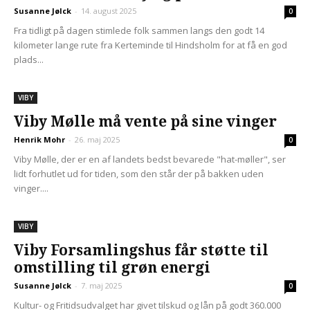
Susanne Jølck
-
14. august 2025
0
Fra tidligt på dagen stimlede folk sammen langs den godt 14
kilometer lange rute fra Kerteminde til Hindsholm for at få en god
plads...
VIBY
Viby Mølle må vente på sine vinger
Henrik Mohr
-
26. maj 2025
0
Viby Mølle, der er en af landets bedst bevarede "hat-møller", ser
lidt forhutlet ud for tiden, som den står der på bakken uden
vinger....
VIBY
Viby Forsamlingshus får støtte til
omstilling til grøn energi
Susanne Jølck
-
7. maj 2025
0
Kultur- og Fritidsudvalget har givet tilskud og lån på godt 360.000