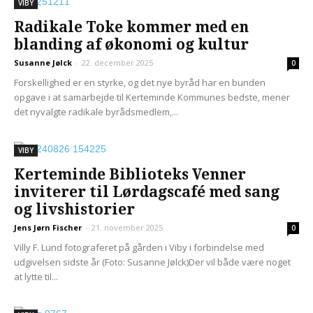
VIBY
Radikale Toke kommer med en
blanding af økonomi og kultur
Susanne Jølck
-
22. december 2025
0
Forskellighed er en styrke, og det nye byråd har en bunden
opgave i at samarbejde til Kerteminde Kommunes bedste, mener
det nyvalgte radikale byrådsmedlem,...
VIBY
Kerteminde Biblioteks Venner
inviterer til Lørdagscafé med sang
og livshistorier
Jens Jørn Fischer
-
21. november 2025
0
Villy F. Lund fotograferet på gården i Viby i forbindelse med
udgivelsen sidste år (Foto: Susanne Jølck)Der vil både være noget
at lytte til...