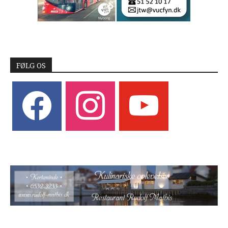
FØLG OS
facebook
instagram
youtube