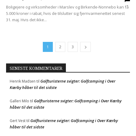
Boligejere og virksomheder i Marslev og Birkende-Nonnebo kan få
5.000 kroner i rabat, hvis de tilslutter sig fjernvarmenettet senest
31. maj. Hvis det ikke...
1
2
3
SENESTE KOMMENTARER
Golfturisterne svigter: Golfcamping i Over
Henrik Madsen
til
Kærby håber til det sidste
Golfturisterne svigter: Golfcamping i Over Kærby
Galleri Milo
til
håber til det sidste
Golfturisterne svigter: Golfcamping i Over Kærby
Gert Vest
til
håber til det sidste