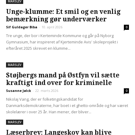
MARSLEV
Unge-klumme: Et smil og en venlig
bemærkning gør underværker
Sif Guldager Biba
-
10. april 2026
0
Tre unge, der bor i Kerteminde Kommune og går på Nyborg
Gymnasium, har inspireret af Kjerteminde Avis' skoleprojekt i
efteråret 2025 skrevet en klumme...
MARSLEV
Støjbergs mand på Østfyn vil sætte
kraftigt ind over for kriminelle
Susanne Jølck
-
22. marts 2026
0
Nikolaj Vang, der er folketingskandidat for
Danmarksdemokraterne, har boet i et ghetto-område og har været
skolelærer i over 25 år. Han mener, der bliver...
MARSLEV
Læserbrev: Langeskov kan blive