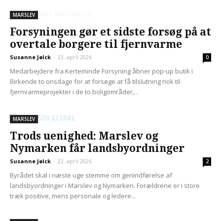
MARSLEV
Forsyningen gør et sidste forsøg på at
overtale borgere til fjernvarme
Susanne Jølck
-
23. april 2026
0
Medarbejdere fra Kerteminde Forsyning åbner pop-up butik i
Birkende to onsdage for at forsøge at få tilslutning nok til
fjernvarmeprojekter i de to boligområder,...
MARSLEV
Trods uenighed: Marslev og
Nymarken får landsbyordninger
Susanne Jølck
-
22. april 2026
2
Byrådet skal i næste uge stemme om genindførelse af
landsbyordninger i Marslev og Nymarken. Forældrene er i store
træk positive, mens personale og ledere...