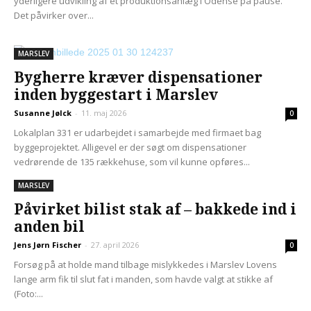
yderligere udvikling af et produktionsanlæg i Odense på pause.
Det påvirker over...
MARSLEV
Bygherre kræver dispensationer
inden byggestart i Marslev
Susanne Jølck
-
11. maj 2026
0
Lokalplan 331 er udarbejdet i samarbejde med firmaet bag
byggeprojektet. Alligevel er der søgt om dispensationer
vedrørende de 135 rækkehuse, som vil kunne opføres...
MARSLEV
Påvirket bilist stak af – bakkede ind i
anden bil
Jens Jørn Fischer
-
27. april 2026
0
Forsøg på at holde mand tilbage mislykkedes i Marslev Lovens
lange arm fik til slut fat i manden, som havde valgt at stikke af
(Foto:...