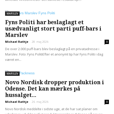
MARSLEV
Fyns Politi har beslaglagt et
usædvanligt stort parti puff-bars i
Marslev
Michael Rathje
-
28. maj 2026
0
De over 2.000 puff-bars blev beslaglagt på en privatadresse i
Marslev. Foto: Fyns PolitiEfter et anonymt tip har Fyns Politi i dag
været en...
MARSLEV
Novo Nordisk dropper produktion i
Odense. Det kan mærkes på
hussalget...
Michael Rathje
-
26. maj 2026
0
Novo Nordisk meddelte i sidste uge, at de har sat planer om