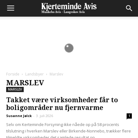
Forside
Landsbyer
Marslev
MARSLEV
MARSLEV
Takket være virksomheder får to
boligområder nu fjernvarme
Susanne Jølck
-
3. juli 2026
1
Selv om Kerteminde Forsyning ikke nåede op på 58 procents
tilslutning i hverken Marslev eller Birkende-Nonnebo, trækker flere
tilmeldte virksomheder det samlede resultat op....