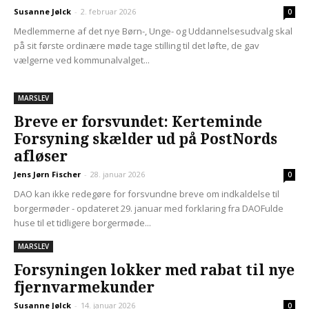
Susanne Jølck
-
2. februar 2026
0
Medlemmerne af det nye Børn-, Unge- og Uddannelsesudvalg skal
på sit første ordinære møde tage stilling til det løfte, de gav
vælgerne ved kommunalvalget...
MARSLEV
Breve er forsvundet: Kerteminde
Forsyning skælder ud på PostNords
afløser
Jens Jørn Fischer
-
28. januar 2026
0
DAO kan ikke redegøre for forsvundne breve om indkaldelse til
borgermøder - opdateret 29. januar med forklaring fra DAOFulde
huse til et tidligere borgermøde...
MARSLEV
Forsyningen lokker med rabat til nye
fjernvarmekunder
Susanne Jølck
-
14. januar 2026
0