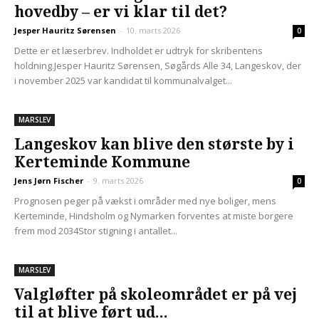
hovedby – er vi klar til det?
Jesper Hauritz Sørensen
-
10. marts 2026
0
Dette er et læserbrev. Indholdet er udtryk for skribentens
holdning.Jesper Hauritz Sørensen, Søgårds Alle 34, Langeskov, der
i november 2025 var kandidat til kommunalvalget...
MARSLEV
Langeskov kan blive den største by i
Kerteminde Kommune
Jens Jørn Fischer
-
9. marts 2026
0
Prognosen peger på vækst i områder med nye boliger, mens
Kerteminde, Hindsholm og Nymarken forventes at miste borgere
frem mod 2034Stor stigning i antallet...
MARSLEV
Valgløfter på skoleområdet er på vej
til at blive ført ud...