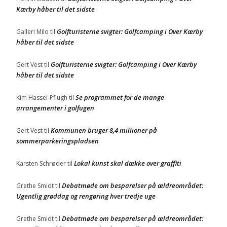
Kærby håber til det sidste
Golfturisterne svigter: Golfcamping i Over Kærby
Galleri Milo
til
håber til det sidste
Golfturisterne svigter: Golfcamping i Over Kærby
Gert Vest
til
håber til det sidste
Se programmet for de mange
Kim Hassel-Pflugh
til
arrangementer i golfugen
Kommunen bruger 8,4 millioner på
Gert Vest
til
sommerparkeringspladsen
Lokal kunst skal dække over graffiti
Karsten Schrøder
til
Debatmøde om besparelser på ældreområdet:
Grethe Smidt
til
Ugentlig grøddag og rengøring hver tredje uge
Debatmøde om besparelser på ældreområdet:
Grethe Smidt
til