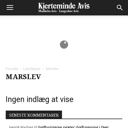
Forside
Landsbyer
Marslev
MARSLEV
Ingen indlæg at vise
SENESTE KOMMENTARER
Golfturisterne svigter: Golfcamping i Over
Henrik Madsen
til