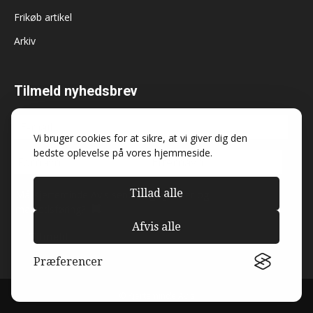
Frikøb artikel
Arkiv
Tilmeld nyhedsbrev
Vi bruger cookies for at sikre, at vi giver dig den
bedste oplevelse på vores hjemmeside.
Tillad alle
Må Kjerteminde Avis sende dig nyheder og
markedsføring?
Afvis alle
Præferencer
© Kjerteminde Avis