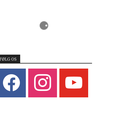
FØLG OS
acebook
instagram
youtube