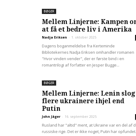
BØGER
Mellem Linjerne: Kampen 
at få et bedre liv i Amerika
Nadja Eriksen
-
1. oktober 2025
Dagens boganmeldelse fra Kerteminde
Bibliotekernes Nadja Eriksen omhandler romanen
"Hvor vinden vender", der er første bind i en
romantrilogi af forfatter en Jesper Bugge...
BØGER
Mellem Linjerne: Lenin slog
flere ukrainere ihjel end
Putin
John Jäger
-
16. september 2025
Rusland har "altid" ment, at Ukraine var en del af d
russiske rige. Det er ikke noget, Putin har opfundet