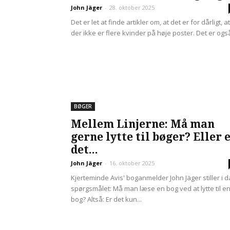
John Jäger
-
28. oktober 2025
Det er let at finde artikler om, at det er for dårligt, at
der ikke er flere kvinder på høje poster. Det er også
BØGER
Mellem Linjerne: Må man
gerne lytte til bøger? Eller 
det...
John Jäger
-
16. oktober 2025
Kjerteminde Avis' boganmelder John Jäger stiller i 
spørgsmålet: Må man læse en bog ved at lytte til e
bog? Altså: Er det kun...