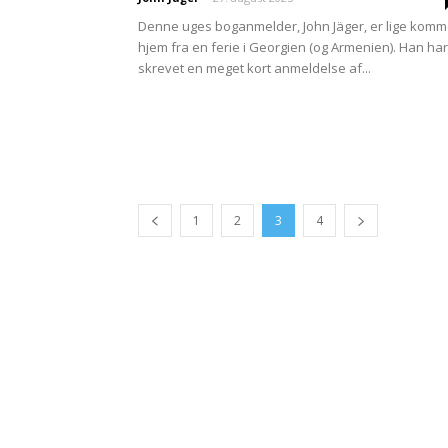
Denne uges boganmelder, John Jäger, er lige komm
hjem fra en ferie i Georgien (og Armenien). Han har
skrevet en meget kort anmeldelse af...
1
2
3
4