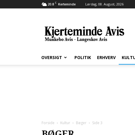
C
20.8
Lørdag, 08. August, 2026
Kerteminde
Kjerteminde
Avis
OVERSIGT
POLITIK
ERHVERV
KULT
Forside
Kultur
Bøger
Side 3
BØGER