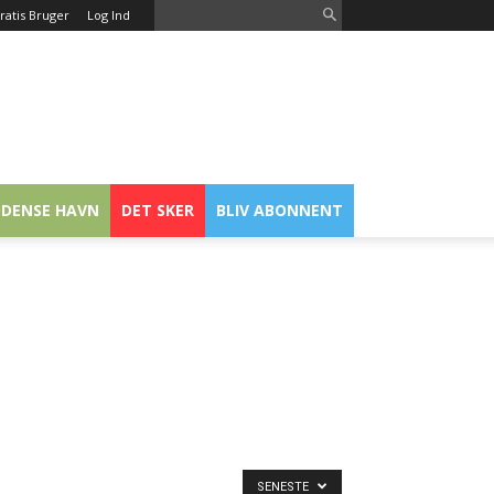
ratis Bruger
Log Ind
DENSE HAVN
DET SKER
BLIV ABONNENT
SENESTE