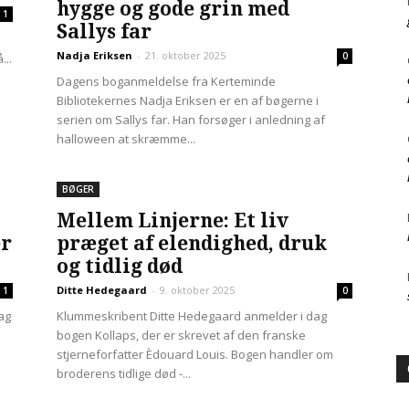
hygge og gode grin med
1
Sallys far
Nadja Eriksen
-
21. oktober 2025
0
...
Dagens boganmeldelse fra Kerteminde
Bibliotekernes Nadja Eriksen er en af bøgerne i
serien om Sallys far. Han forsøger i anledning af
halloween at skræmme...
BØGER
Mellem Linjerne: Et liv
er
præget af elendighed, druk
og tidlig død
Ditte Hedegaard
-
9. oktober 2025
1
0
dag
Klummeskribent Ditte Hedegaard anmelder i dag
n
bogen Kollaps, der er skrevet af den franske
stjerneforfatter Èdouard Louis. Bogen handler om
broderens tidlige død -...