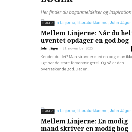
Her finder du boganmeldelser og inspiration 
BØGER
Mellem Linjerne: Når du hel
uventet opdager en god bog
John Jäger
-
21. november 2025
Kender du det? Man strander med en bog, man ikk
lige har de store forventninger til. Og så er den
overraskende god. Det er...
BØGER
Mellem Linjerne: En modig
mand skriver en modig bog