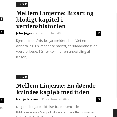
BØGER
Mellem Linjerne: Bizart og
om
blodigt kapitel i
verdenshistorien
1
John Jäger
-
25. september 2025
2
Kjerteminde Avis’ boganmeldere har fået en
anbefaling. En læser har nævnt, at "Bloodlands" er
værd at læse. Så her kommer en anbefaling af
bogen,...
BØGER
Mellem Linjerne: En døende
kvindes kapløb med tiden
Nadja Eriksen
-
11. september 2025
0
1
Dagens boganmeldelse fra Kerteminde
et
Bibliotekernes Nadja Eriksen omhandler romanen
.