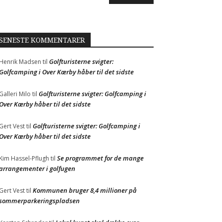
SENESTE KOMMENTARER
Golfturisterne svigter:
Henrik Madsen
til
Golfcamping i Over Kærby håber til det sidste
Golfturisterne svigter: Golfcamping i
Galleri Milo
til
Over Kærby håber til det sidste
Golfturisterne svigter: Golfcamping i
Gert Vest
til
Over Kærby håber til det sidste
Se programmet for de mange
Kim Hassel-Pflugh
til
arrangementer i golfugen
Kommunen bruger 8,4 millioner på
Gert Vest
til
sommerparkeringspladsen