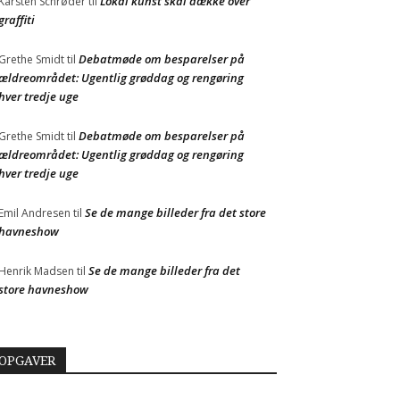
Lokal kunst skal dække over
Karsten Schrøder
til
graffiti
Debatmøde om besparelser på
Grethe Smidt
til
ældreområdet: Ugentlig grøddag og rengøring
hver tredje uge
Debatmøde om besparelser på
Grethe Smidt
til
ældreområdet: Ugentlig grøddag og rengøring
hver tredje uge
Se de mange billeder fra det store
Emil Andresen
til
havneshow
Se de mange billeder fra det
Henrik Madsen
til
store havneshow
OPGAVER