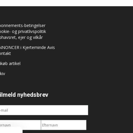
bonnements-betingelser
okie- og privatlivspolitik
havsret, ejer og vilkår
NNONCER i Kjerteminde Avis
ontakt
ikøb artikel
kiv
ilmeld nyhedsbrev