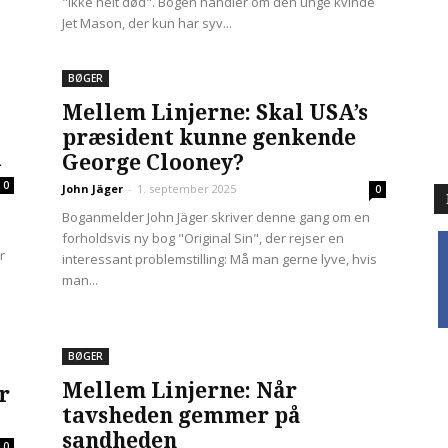
"Ikke helt død". Bogen handler om den unge kvinde
Jet Mason, der kun har syv...
BØGER
Mellem Linjerne: Skal USA’s
præsident kunne genkende
d
George Clooney?
0
John Jäger
-
1. september 2025
0
Boganmelder John Jäger skriver denne gang om en
forholdsvis ny bog "Original Sin", der rejser en
f
r
interessant problemstilling: Må man gerne lyve, hvis
man...
BØGER
Mellem Linjerne: Når
r
tavsheden gemmer på
sandheden
0