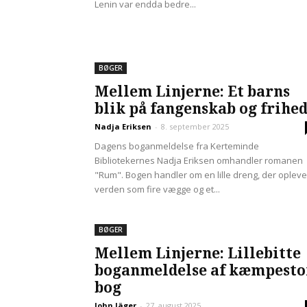
Lenin var endda bedre...
BØGER
Mellem Linjerne: Et barns
blik på fangenskab og frihe
Nadja Eriksen
-
8. september 2025
Dagens boganmeldelse fra Kerteminde
Bibliotekernes Nadja Eriksen omhandler romanen
"Rum". Bogen handler om en lille dreng, der opleve
verden som fire vægge og et...
BØGER
Mellem Linjerne: Lillebitte
boganmeldelse af kæmpesto
bog
John Jäger
-
27. august 2025