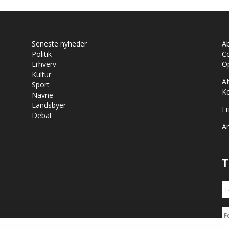
Seneste nyheder
A
Politik
Co
Erhverv
Op
Kultur
A
Sport
K
Navne
Landsbyer
Fr
Debat
Ar
T