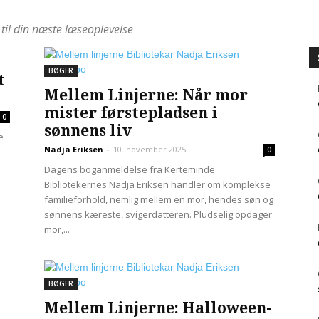
til din næste læseoplevelse
BØGER
t
Mellem Linjerne: Når mor
mister førstepladsen i
0
sønnens liv
e
Nadja Eriksen
-
10. november 2025
0
Dagens boganmeldelse fra Kerteminde
Bibliotekernes Nadja Eriksen handler om komplekse
familieforhold, nemlig mellem en mor, hendes søn og
sønnens kæreste, svigerdatteren. Pludselig opdager
mor,...
BØGER
Mellem Linjerne: Halloween-