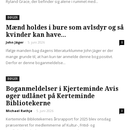
Ryland Grace, der befinder sig alene i rummet med...
BØGER
Mænd holdes i bure som avlsdyr og så
kvinder kan have...
John Jäger
-
5. juni 2026
0
Ifølge manden bag dagens litteraturklumme John Jäger er der
mange grunde til, at han kun tør anmelde denne bog positivt.
Derfor er denne boganmeldelse...
BØGER
Boganmeldelser i Kjerteminde Avis
øger udlånet på Kerteminde
Bibliotekerne
Michael Rathje
-
5. juni 2026
3
Kerteminde Bibliotekernes årsrapport for 2025 blev onsdag
præsenteret for medlemmerne af Kultur-, Fritid- og