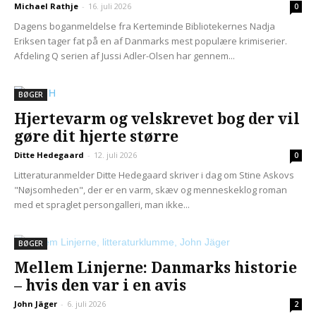
Michael Rathje
-
16. juli 2026
0
Dagens boganmeldelse fra Kerteminde Bibliotekernes Nadja
Eriksen tager fat på en af Danmarks mest populære krimiserier.
Afdeling Q serien af Jussi Adler-Olsen har gennem...
BØGER
Hjertevarm og velskrevet bog der vil
gøre dit hjerte større
Ditte Hedegaard
-
12. juli 2026
0
Litteraturanmelder Ditte Hedegaard skriver i dag om Stine Askovs
"Nøjsomheden", der er en varm, skæv og menneskeklog roman
med et spraglet persongalleri, man ikke...
BØGER
Mellem Linjerne: Danmarks historie
– hvis den var i en avis
John Jäger
-
6. juli 2026
2