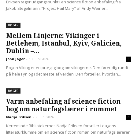
Eriksen tager udgangspunkt i en science fiction anbefaling fra
Jakob Stegelmann. ”Project Hail Mary” af Andy Weir er...
BØGER
Mellem Linjerne: Vikinger i
Betlehem, Istanbul, Kyiv, Galicien,
Dublin –...
John Jäger
-
13. juni 2026
0
Bogen Viking er en prægtig bog om vikingerne. Den fører dig rundt
på hele Fyn og i det meste af verden. Den fortæller, hvordan...
BØGER
Varm anbefaling af science fiction
bog om naturfagslærer i rummet
Nadja Eriksen
-
9. juni 2026
0
Kerteminde Bibliotekernes Nadja Eriksen fortæller i dagens
litteraturklumme om en science fiction roman om naturfagslæreren