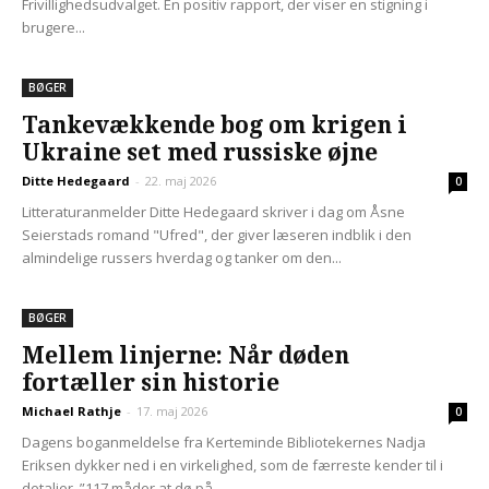
Frivillighedsudvalget. En positiv rapport, der viser en stigning i
brugere...
BØGER
Tankevækkende bog om krigen i
Ukraine set med russiske øjne
Ditte Hedegaard
-
22. maj 2026
0
Litteraturanmelder Ditte Hedegaard skriver i dag om Åsne
Seierstads romand "Ufred", der giver læseren indblik i den
almindelige russers hverdag og tanker om den...
BØGER
Mellem linjerne: Når døden
fortæller sin historie
Michael Rathje
-
17. maj 2026
0
Dagens boganmeldelse fra Kerteminde Bibliotekernes Nadja
Eriksen dykker ned i en virkelighed, som de færreste kender til i
detaljer. ”117 måder at dø på...