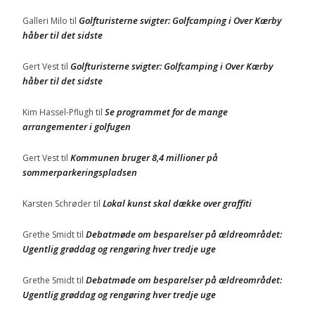
Golfturisterne svigter: Golfcamping i Over Kærby
Galleri Milo
til
håber til det sidste
Golfturisterne svigter: Golfcamping i Over Kærby
Gert Vest
til
håber til det sidste
Se programmet for de mange
Kim Hassel-Pflugh
til
arrangementer i golfugen
Kommunen bruger 8,4 millioner på
Gert Vest
til
sommerparkeringspladsen
Lokal kunst skal dække over graffiti
Karsten Schrøder
til
Debatmøde om besparelser på ældreområdet:
Grethe Smidt
til
Ugentlig grøddag og rengøring hver tredje uge
Debatmøde om besparelser på ældreområdet:
Grethe Smidt
til
Ugentlig grøddag og rengøring hver tredje uge