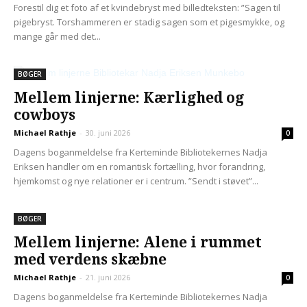
Forestil dig et foto af et kvindebryst med billedteksten: ”Sagen til
pigebryst. Torshammeren er stadig sagen som et pigesmykke, og
mange går med det...
BØGER
Mellem linjerne: Kærlighed og
cowboys
Michael Rathje
-
30. juni 2026
0
Dagens boganmeldelse fra Kerteminde Bibliotekernes Nadja
Eriksen handler om en romantisk fortælling, hvor forandring,
hjemkomst og nye relationer er i centrum. ”Sendt i støvet”...
BØGER
Mellem linjerne: Alene i rummet
med verdens skæbne
Michael Rathje
-
21. juni 2026
0
Dagens boganmeldelse fra Kerteminde Bibliotekernes Nadja