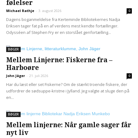
følelser
Michael Rathje
-
3. august 2026
0
Dagens boganmeldelse fra Kerteminde Bibliotekernes Nadja
Eriksen tager fat på en af verdens mest kendte fortællinger.
Odysséen af Stephen Fry er en storslået genfortælling...
BØGER
Mellem Linjerne: Fiskerne fra –
Harboøre
John Jäger
-
21. juli 2026
0
Har du læst eller set Fiskerne? Om de stærkt troende fiskere, der
udfordrer de sødsuppe-kristne i Jylland. Jeg valgte at sluge den på
en...
BØGER
Mellem linjerne: Når gamle sager får
nyt liv