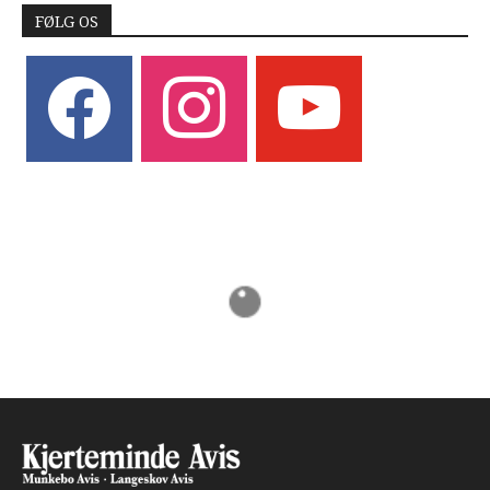
FØLG OS
facebook
instagram
youtube