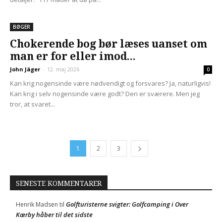
BØGER
Chokerende bog bør læses uanset om
man er for eller imod...
John Jäger
-
12. maj 2026
0
Kan krig nogensinde være nødvendigt og forsvares? Ja, naturligvis!
Kan krig i selv nogensinde være godt? Den er sværere. Men jeg
tror, at svaret...
1
2
3
SENESTE KOMMENTARER
Golfturisterne svigter: Golfcamping i Over
Henrik Madsen
til
Kærby håber til det sidste