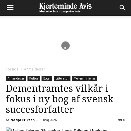
Forside
Anmeldelser
Anmeldelser
Kultur
Bøger
Litteratur
Mellem linjerne
Dementramtes vilkår i
fokus i ny bog af svensk
succesforfatter
Af
Nadja Eriksen
-
5. maj 2026
0