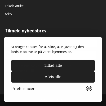
Frikøb artikel
Arkiv
Tilmeld nyhedsbrev
Vi bruger cookies for at sikre, at vi giver dig den
bedste oplevelse på vores hjemmeside.
Tillad alle
Må Kjerteminde Avis sende dig nyheder og
markedsføring?
Afvis alle
Præferencer
© Kjerteminde Avis