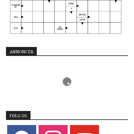
ANNONCER
FØLG OS
facebook
instagram
youtube