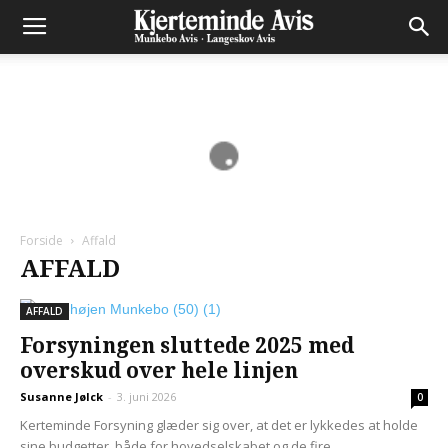
Forside
Affald
AFFALD
AFFALD
Forsyningen sluttede 2025 med
overskud over hele linjen
Susanne Jølck
-
3. juni 2026
0
Kerteminde Forsyning glæder sig over, at det er lykkedes at holde
sine budgetter, både for hovedselskabet og de fire