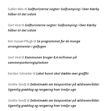
Golfturisterne svigter: Golfcamping i Over Kærby
Galleri Milo
til
håber til det sidste
Golfturisterne svigter: Golfcamping i Over Kærby
Gert Vest
til
håber til det sidste
Se programmet for de mange
Kim Hassel-Pflugh
til
arrangementer i golfugen
Kommunen bruger 8,4 millioner på
Gert Vest
til
sommerparkeringspladsen
Lokal kunst skal dække over graffiti
Karsten Schrøder
til
Debatmøde om besparelser på ældreområdet:
Grethe Smidt
til
Ugentlig grøddag og rengøring hver tredje uge
Debatmøde om besparelser på ældreområdet:
Grethe Smidt
til
Ugentlig grøddag og rengøring hver tredje uge