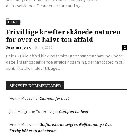
datterselskaber. Desuden er formand og...
AFFALD
Frivillige kræfter skånede naturen
for over et halvt ton affald
Susanne Jølck
-
6. maj 2026
2
Hele 671 kilo affald blev indsamlet i Kerteminde Kommune under
dette års landsdækkende affaldsindsamling, der fandt sted midt i
april. Ikke alle melder tilbage...
SENESTE KOMMENTARER
Campen for livet
Henrik Madsen
til
Campen for livet
Jane Margrethe Yde Fonvig
til
Golfturisterne svigter: Golfcamping i Over
Henrik Madsen
til
Kærby håber til det sidste