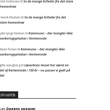
Se de mange billeder fra det store
Emil Andresen
til
havneshow
Se de mange billeder fra det
Henrik Madsen
til
store havneshow
Kommune: – Der mangler ikke
Jytte lynge Nielsen
til
parkeringspladser i Kerteminde
Kommune: – Der mangler ikke
Steen Finsen
til
parkeringspladser i Kerteminde
Læserbrev: Huset har været en
gitte wangberg
til
del af Kerteminde i 130 år – nu passer vi godt på
det
OPGAVER
Løs
Dagens opgaver