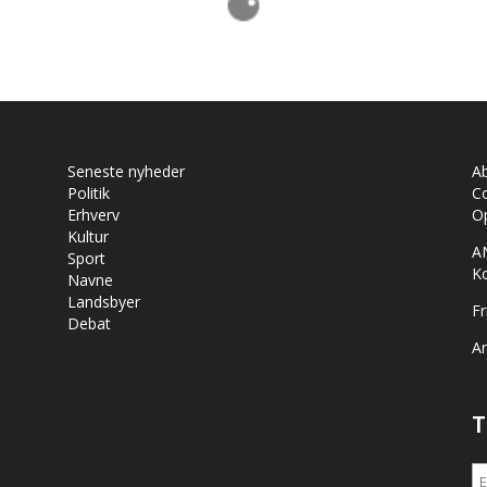
Seneste nyheder
A
Politik
Co
Erhverv
Op
Kultur
A
Sport
K
Navne
Landsbyer
Fr
Debat
Ar
T