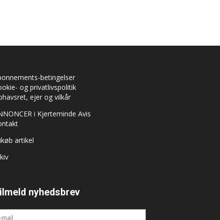
bonnements-betingelser
okie- og privatlivspolitik
havsret, ejer og vilkår
NNONCER i Kjerteminde Avis
ontakt
ikøb artikel
kiv
ilmeld nyhedsbrev