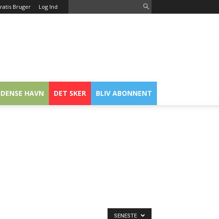
ratis Bruger
Log Ind
DENSE HAVN
DET SKER
BLIV ABONNENT
SENESTE