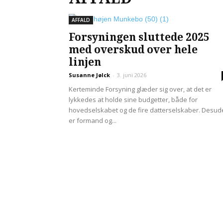
AFFALD
Forsyningen sluttede 2025
med overskud over hele
linjen
Susanne Jølck
-
3. juni 2026
Kerteminde Forsyning glæder sig over, at det er
lykkedes at holde sine budgetter, både for
hovedselskabet og de fire datterselskaber. Desu
er formand og...