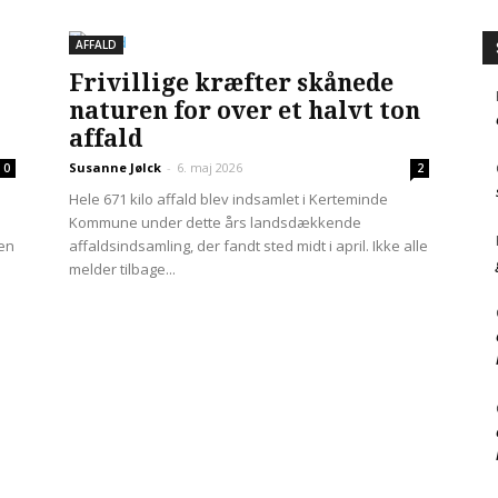
AFFALD
Frivillige kræfter skånede
naturen for over et halvt ton
affald
Susanne Jølck
-
6. maj 2026
0
2
Hele 671 kilo affald blev indsamlet i Kerteminde
Kommune under dette års landsdækkende
den
affaldsindsamling, der fandt sted midt i april. Ikke alle
melder tilbage...