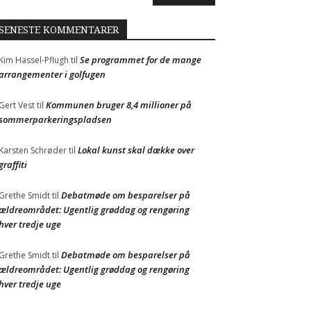
SENESTE KOMMENTARER
Se programmet for de mange
Kim Hassel-Pflugh
til
arrangementer i golfugen
Kommunen bruger 8,4 millioner på
Gert Vest
til
sommerparkeringspladsen
Lokal kunst skal dække over
Karsten Schrøder
til
graffiti
Debatmøde om besparelser på
Grethe Smidt
til
ældreområdet: Ugentlig grøddag og rengøring
hver tredje uge
Debatmøde om besparelser på
Grethe Smidt
til
ældreområdet: Ugentlig grøddag og rengøring
hver tredje uge