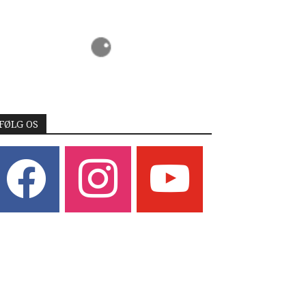
FØLG OS
acebook
instagram
youtube