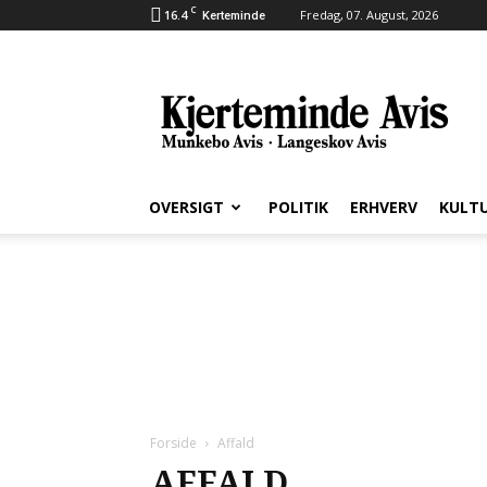
C
16.4
Fredag, 07. August, 2026
Kerteminde
Kjerteminde
Avis
OVERSIGT
POLITIK
ERHVERV
KULT
Forside
Affald
AFFALD