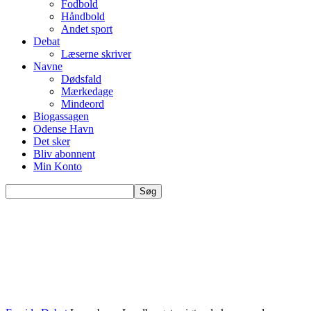
Fodbold
Håndbold
Andet sport
Debat
Læserne skriver
Navne
Dødsfald
Mærkedage
Mindeord
Biogassagen
Odense Havn
Det sker
Bliv abonnent
Min Konto