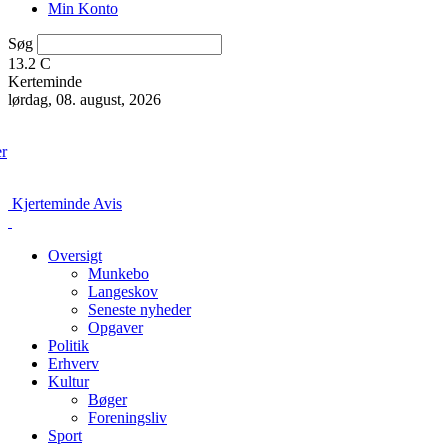
Min Konto
Søg
13.2
C
Kerteminde
lørdag, 08. august, 2026
er
Kjerteminde Avis
Oversigt
Munkebo
Langeskov
Seneste nyheder
Opgaver
Politik
Erhverv
Kultur
Bøger
Foreningsliv
Sport