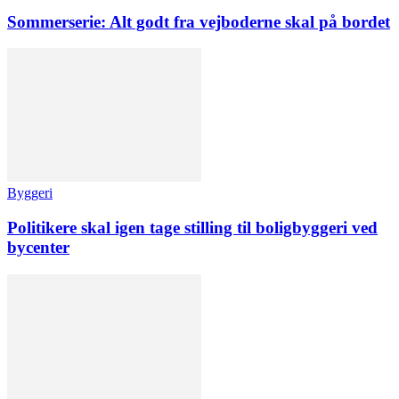
Sommerserie: Alt godt fra vejboderne skal på bordet
Byggeri
Politikere skal igen tage stilling til boligbyggeri ved
bycenter