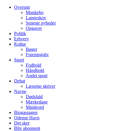
Oversigt
Munkebo
Langeskov
Seneste nyheder
Opgaver
Politik
Erhverv
Kultur
Bøger
Foreningsliv
Sport
Fodbold
Håndbold
Andet sport
Debat
Læserne skriver
Navne
Dødsfald
Mærkedage
Mindeord
Biogassagen
Odense Havn
Det sker
Bliv abonnent