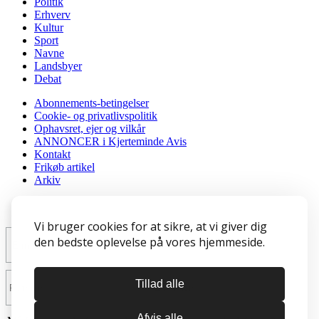
Politik
Erhverv
Kultur
Sport
Navne
Landsbyer
Debat
Abonnements-betingelser
Cookie- og privatlivspolitik
Ophavsret, ejer og vilkår
ANNONCER i Kjerteminde Avis
Kontakt
Frikøb artikel
Arkiv
Tilmeld nyhedsbrev
Vi bruger cookies for at sikre, at vi giver dig
den bedste oplevelse på vores hjemmeside.
Tillad alle
Afvis alle