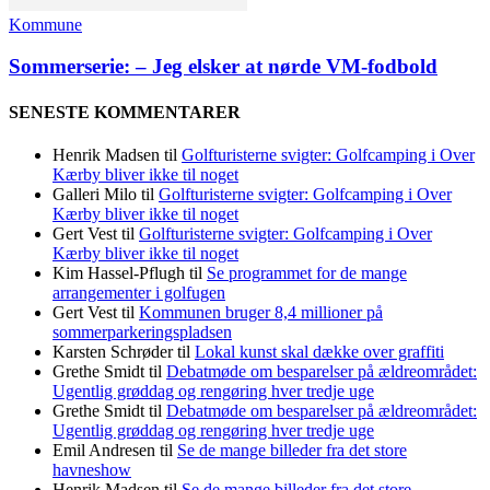
Kommune
Sommerserie: – Jeg elsker at nørde VM-fodbold
SENESTE KOMMENTARER
Henrik Madsen
til
Golfturisterne svigter: Golfcamping i Over
Kærby bliver ikke til noget
Galleri Milo
til
Golfturisterne svigter: Golfcamping i Over
Kærby bliver ikke til noget
Gert Vest
til
Golfturisterne svigter: Golfcamping i Over
Kærby bliver ikke til noget
Kim Hassel-Pflugh
til
Se programmet for de mange
arrangementer i golfugen
Gert Vest
til
Kommunen bruger 8,4 millioner på
sommerparkeringspladsen
Karsten Schrøder
til
Lokal kunst skal dække over graffiti
Grethe Smidt
til
Debatmøde om besparelser på ældreområdet:
Ugentlig grøddag og rengøring hver tredje uge
Grethe Smidt
til
Debatmøde om besparelser på ældreområdet:
Ugentlig grøddag og rengøring hver tredje uge
Emil Andresen
til
Se de mange billeder fra det store
havneshow
Henrik Madsen
til
Se de mange billeder fra det store