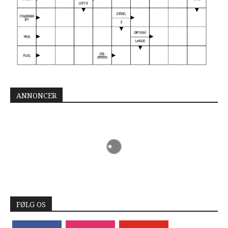
ANNONCER
FØLG OS
facebook
instagram
youtube