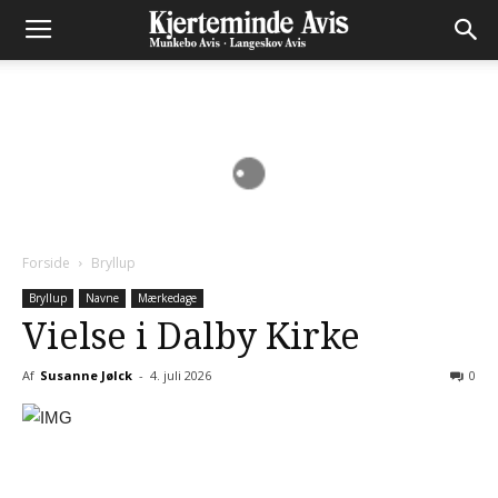
Forside
Bryllup
Bryllup
Navne
Mærkedage
Vielse i Dalby Kirke
Af
Susanne Jølck
-
4. juli 2026
0