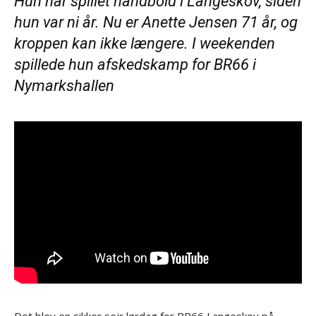
Hun har spillet håndbold i Langeskov, siden
hun var ni år. Nu er Anette Jensen 71 år, og
kroppen kan ikke længere. I weekenden
spillede hun afskedskamp for BR66 i
Nymarkshallen
Det blev en sikker sejr lørdag for BR66 Langeskov på