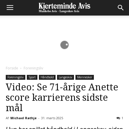
Forside
Foreningsliv
Foreningsliv
Sport
Håndbold
Langeskov
Mennesker
Video: Se 71-årige Anette
score karrierens sidste
mål
Af
Michael Rathje
-
31. marts 2025
1