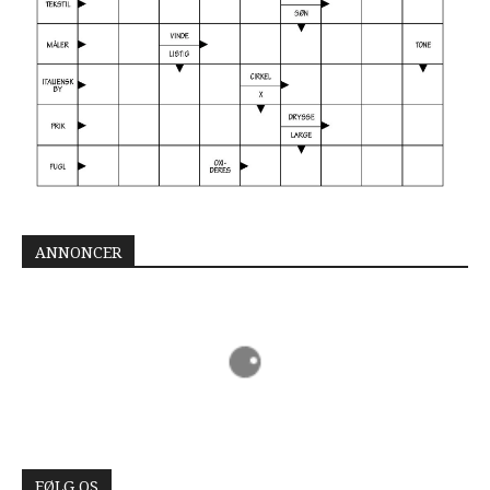
ANNONCER
FØLG OS