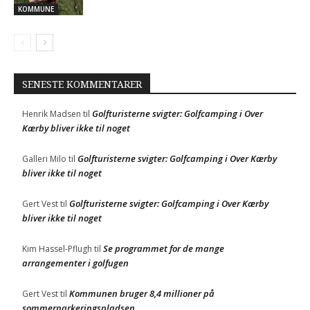
SENESTE KOMMENTARER
Golfturisterne svigter: Golfcamping i Over
Henrik Madsen
til
Kærby bliver ikke til noget
Golfturisterne svigter: Golfcamping i Over Kærby
Galleri Milo
til
bliver ikke til noget
Golfturisterne svigter: Golfcamping i Over Kærby
Gert Vest
til
bliver ikke til noget
Se programmet for de mange
Kim Hassel-Pflugh
til
arrangementer i golfugen
Kommunen bruger 8,4 millioner på
Gert Vest
til
sommerparkeringspladsen
Lokal kunst skal dække over graffiti
Karsten Schrøder
til