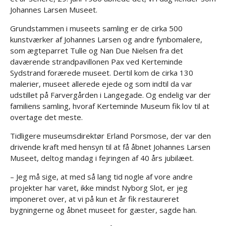
Johannes Larsen Museet.
Grundstammen i museets samling er de cirka 500
kunstværker af Johannes Larsen og andre fynbomalere,
som ægteparret Tulle og Nan Due Nielsen fra det
daværende strandpavillonen Pax ved Kerteminde
Sydstrand forærede museet. Dertil kom de cirka 130
malerier, museet allerede ejede og som indtil da var
udstillet på Farvergården i Langegade. Og endelig var der
familiens samling, hvoraf Kerteminde Museum fik lov til at
overtage det meste.
Tidligere museumsdirektør Erland Porsmose, der var den
drivende kraft med hensyn til at få åbnet Johannes Larsen
Museet, deltog mandag i fejringen af 40 års jubilæet.
– Jeg må sige, at med så lang tid nogle af vore andre
projekter har varet, ikke mindst Nyborg Slot, er jeg
imponeret over, at vi på kun et år fik restaureret
bygningerne og åbnet museet for gæster, sagde han.