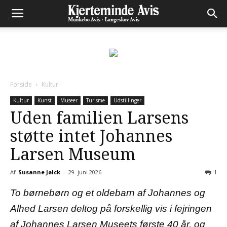
Forside
Kultur
Kultur
Kunst
Museer
Turisme
Udstillinger
Uden familien Larsens
støtte intet Johannes
Larsen Museum
Af
Susanne Jølck
-
29. juni 2026
1
To børnebørn og et oldebarn af Johannes og
Alhed Larsen deltog på forskellig vis i fejringen
af Johannes Larsen Museets første 40 år, og