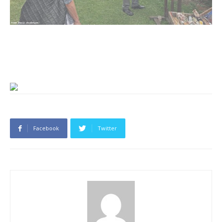
Facebook
Twitter
Susanne Jølck