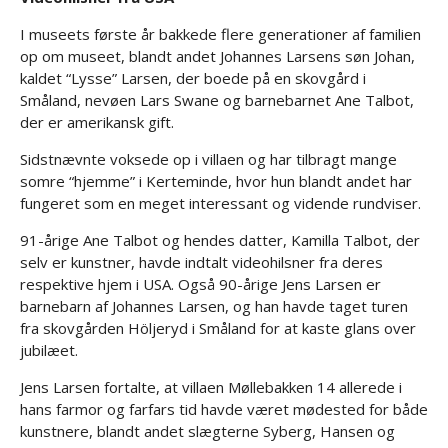
I museets første år bakkede flere generationer af familien
op om museet, blandt andet Johannes Larsens søn Johan,
kaldet “Lysse” Larsen, der boede på en skovgård i
Småland, nevøen Lars Swane og barnebarnet Ane Talbot,
der er amerikansk gift.
Sidstnævnte voksede op i villaen og har tilbragt mange
somre “hjemme” i Kerteminde, hvor hun blandt andet har
fungeret som en meget interessant og vidende rundviser.
91-årige Ane Talbot og hendes datter, Kamilla Talbot, der
selv er kunstner, havde indtalt videohilsner fra deres
respektive hjem i USA. Også 90-årige Jens Larsen er
barnebarn af Johannes Larsen, og han havde taget turen
fra skovgården Höljeryd i Småland for at kaste glans over
jubilæet.
Jens Larsen fortalte, at villaen Møllebakken 14 allerede i
hans farmor og farfars tid havde været mødested for både
kunstnere, blandt andet slægterne Syberg, Hansen og