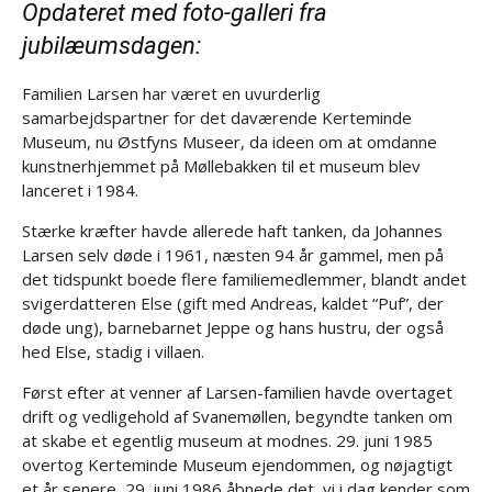
Opdateret med foto-galleri fra
jubilæumsdagen:
Familien Larsen har været en uvurderlig
samarbejdspartner for det daværende Kerteminde
Museum, nu Østfyns Museer, da ideen om at omdanne
kunstnerhjemmet på Møllebakken til et museum blev
lanceret i 1984.
Stærke kræfter havde allerede haft tanken, da Johannes
Larsen selv døde i 1961, næsten 94 år gammel, men på
det tidspunkt boede flere familiemedlemmer, blandt andet
svigerdatteren Else (gift med Andreas, kaldet “Puf”, der
døde ung), barnebarnet Jeppe og hans hustru, der også
hed Else, stadig i villaen.
Først efter at venner af Larsen-familien havde overtaget
drift og vedligehold af Svanemøllen, begyndte tanken om
at skabe et egentlig museum at modnes. 29. juni 1985
overtog Kerteminde Museum ejendommen, og nøjagtigt
et år senere, 29. juni 1986 åbnede det, vi i dag kender som