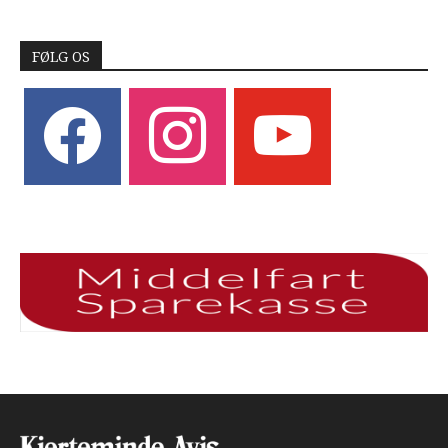
FØLG OS
facebook
instagram
youtube