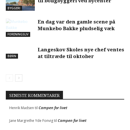
til boligbyggeri ved bycenter
BYGGERI
En dag var den gamle scene på
Munkebo Bakke pludselig væk
FORENINGSLIV
Langeskov Skoles nye chef ventes
at tiltræde til oktober
BØRN
SENESTE KOMMENTARER
Campen for livet
Henrik Madsen
til
Campen for livet
Jane Margrethe Yde Fonvig
til