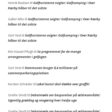
Golfturisterne svigter: Golfcamping i Over
Henrik Madsen
til
Kærby håber til det sidste
Golfturisterne svigter: Golfcamping i Over Kærby
Galleri Milo
til
håber til det sidste
Golfturisterne svigter: Golfcamping i Over Kærby
Gert Vest
til
håber til det sidste
Se programmet for de mange
Kim Hassel-Pflugh
til
arrangementer i golfugen
Kommunen bruger 8,4 millioner på
Gert Vest
til
sommerparkeringspladsen
Lokal kunst skal dække over graffiti
Karsten Schrøder
til
Debatmøde om besparelser på ældreområdet:
Grethe Smidt
til
Ugentlig grøddag og rengøring hver tredje uge
Debatmøde om besparelser på ældreområdet:
Grethe Smidt
til