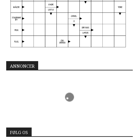
ANNONCER
FØLG OS