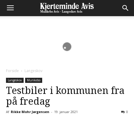
Forside
Langeskov
Langeskov
Munkebo
Testbiler i kommunen fra
på fredag
Af
Rikke Mohr Jørgensen
-
19. januar 2021
0