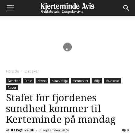
Forside
Det sker
Det sker
Fritid
Havne
Klima/Miljø
Mennesker
Miljø
Munkebo
Natur
Stafet for fjordenes
sundhed kommer til
Kerteminde på mandag
Af
0.115@live.dk
-
3. september 2024
0