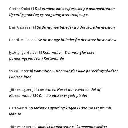
Debatmøde om besparelser på ældreområdet:
Grethe Smidt
til
Ugentlig grøddag og rengøring hver tredje uge
Se de mange billeder fra det store havneshow
Emil Andresen
til
Se de mange billeder fra det store havneshow
Henrik Madsen
til
Kommune: – Der mangler ikke
Jytte lynge Nielsen
til
parkeringspladser i Kerteminde
Kommune: – Der mangler ikke parkeringspladser
Steen Finsen
til
i Kerteminde
Læserbrev: Huset har været en del af
gitte wangberg
til
Kerteminde i 130 år – nu passer vi godt på det
Læserbrev: Fayard og krigen i Ukraine set fra mit
Gert Vest
til
vindue
Ikonisk bankbygning i Langegade skifter
gitte wangberg
til