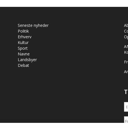
Seneste nyheder
A
Politik
Co
Erhverv
Op
Kultur
A
Sport
K
Navne
Landsbyer
Fr
Debat
Ar
T