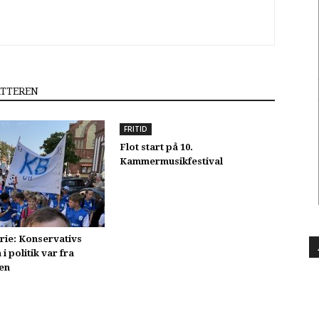
ATTEREN
FRITID
Flot start på 10.
Kammermusikfestival
ie: Konservativs
i politik var fra
en