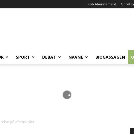
Køb Abonnement
Opret G
UR
SPORT
DEBAT
NAVNE
BIOGASSAGEN
O
relse på aftenskoler