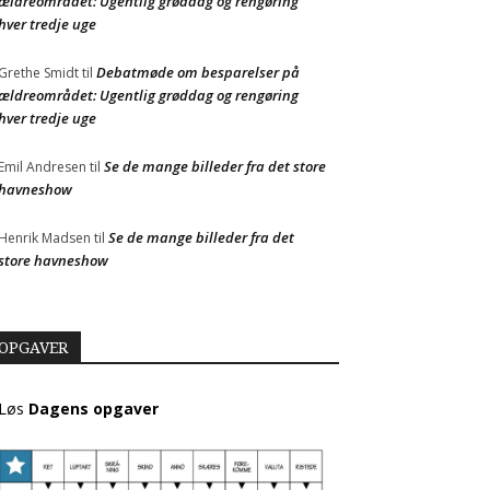
ældreområdet: Ugentlig grøddag og rengøring
hver tredje uge
Debatmøde om besparelser på
Grethe Smidt
til
ældreområdet: Ugentlig grøddag og rengøring
hver tredje uge
Se de mange billeder fra det store
Emil Andresen
til
havneshow
Se de mange billeder fra det
Henrik Madsen
til
store havneshow
OPGAVER
Løs
Dagens opgaver