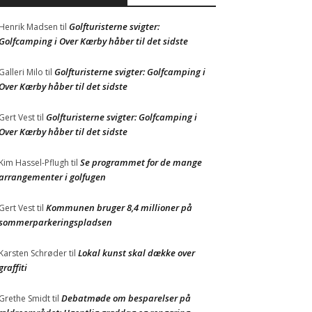
Golfturisterne svigter:
Henrik Madsen
til
Golfcamping i Over Kærby håber til det sidste
Golfturisterne svigter: Golfcamping i
Galleri Milo
til
Over Kærby håber til det sidste
Golfturisterne svigter: Golfcamping i
Gert Vest
til
Over Kærby håber til det sidste
Se programmet for de mange
Kim Hassel-Pflugh
til
arrangementer i golfugen
Kommunen bruger 8,4 millioner på
Gert Vest
til
sommerparkeringspladsen
Lokal kunst skal dække over
Karsten Schrøder
til
graffiti
Debatmøde om besparelser på
Grethe Smidt
til