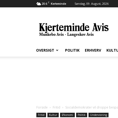
C
20.6
Søndag, 09. August, 2026
Kerteminde
Kjerteminde
Avis
OVERSIGT
POLITIK
ERHVERV
KULT
Forside
Fritid
Socialdemokrater vil droppe bespa
Fritid
Kultur
Økonomi
Politik
Undervisning