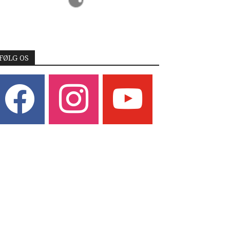
FØLG OS
acebook
instagram
youtube