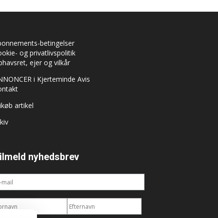
bonnements-betingelser
okie- og privatlivspolitik
havsret, ejer og vilkår
NNONCER i Kjerteminde Avis
ontakt
ikøb artikel
kiv
ilmeld nyhedsbrev