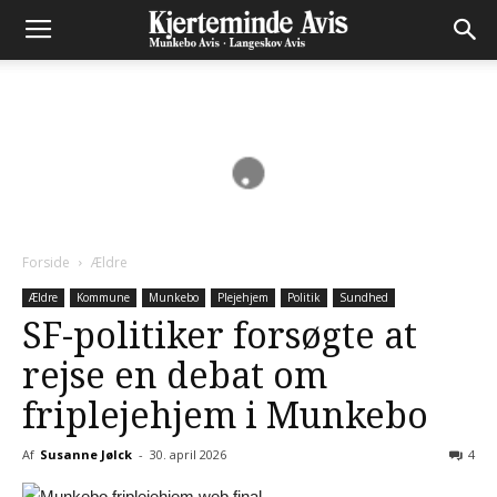
Forside
Ældre
Ældre
Kommune
Munkebo
Plejehjem
Politik
Sundhed
SF-politiker forsøgte at
rejse en debat om
friplejehjem i Munkebo
Af
Susanne Jølck
-
30. april 2026
4