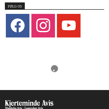
FØLG OS
facebook
instagram
youtube