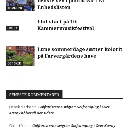
bedste ven i politik var fra
Enhedslisten
KOMMUNE
Flot start på 10.
Kammermusikfestival
FRITID
Lune sommerdage sætter kolorit
på Farvergårdens have
DET SKER
SENESTE KOMMENTARER
Golfturisterne svigter: Golfcamping i Over
Henrik Madsen
til
Kærby håber til det sidste
Golfturisterne svigter: Golfcamping i Over Kærby
Galleri Milo
til