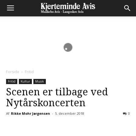
Forside
Fritid
Fritid
Kultur
Musik
Scenen er tilbage ved
Nytårskoncerten
Af
Rikke Mohr Jørgensen
-
5. december 2018
0