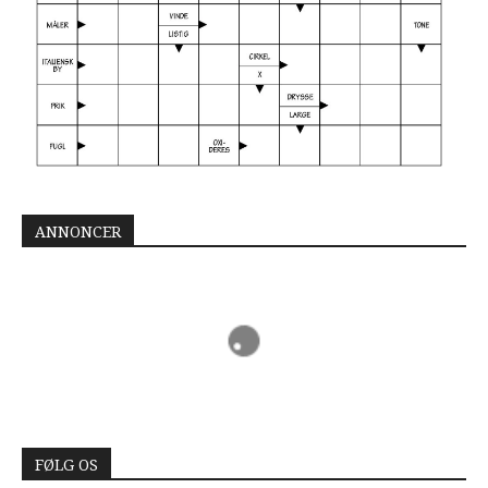
ANNONCER
FØLG OS