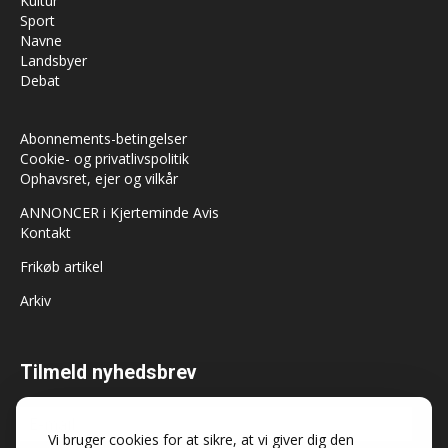
Kultur
Sport
Navne
Landsbyer
Debat
Abonnements-betingelser
Cookie- og privatlivspolitik
Ophavsret, ejer og vilkår
ANNONCER i Kjerteminde Avis
Kontakt
Frikøb artikel
Arkiv
Tilmeld nyhedsbrev
Vi bruger cookies for at sikre, at vi giver dig den