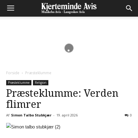
Forside
Præsteklumme
Præsteklumme
Religion
Præsteklumme: Verden
flimrer
Af
Simon Talbo Stubkjær
-
19. april 2026
0