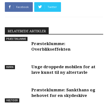
Facebook
Twitter
RELATEREDE ARTIKLER
PRÆSTEKLUMME
Præsteklumme:
Overblikseffekten
Unge droppede mobilen for at
BØRN
lave kunst til ny altertavle
Præsteklumme: Sankthans og
behovet for en skydeskive
HØJTIDER