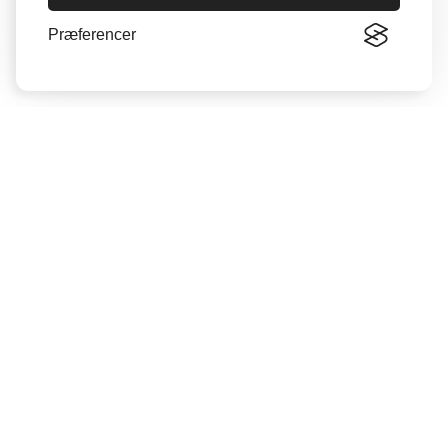
Præferencer
Oversigt
Munkebo
Langeskov
Seneste nyheder
Opgaver
Politik
Erhverv
Kultur
Bøger
Foreningsliv
Sport
Fodbold
Håndbold
Andet sport