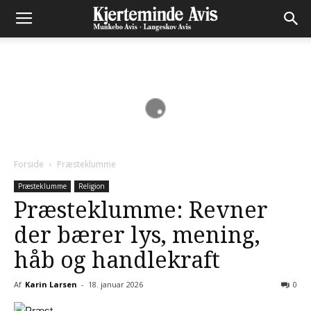
Forside
Præsteklumme
Præsteklumme
Religion
Præsteklumme: Revner
der bærer lys, mening,
håb og handlekraft
Af
Karin Larsen
-
18. januar 2026
0