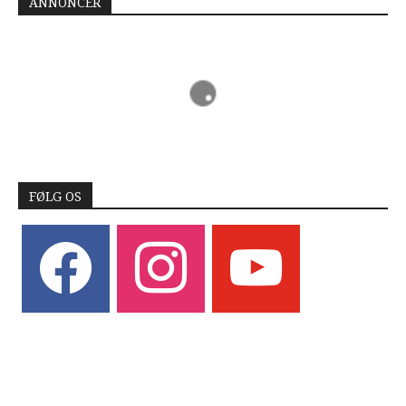
ANNONCER
FØLG OS
facebook
instagram
youtube