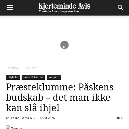
Forside
Højtider
Højtider
Præsteklumme
Religion
Præsteklumme: Påskens
budskab – det man ikke
kan slå ihjel
Af
Karin Larsen
-
5. april 2026
0