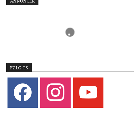
ANNONCER
FØLG OS
facebook
instagram
youtube