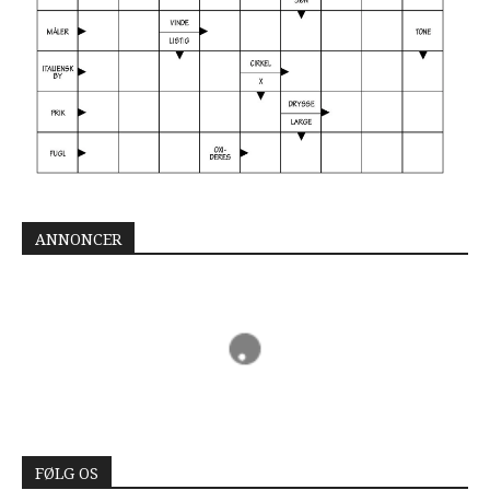
ANNONCER
FØLG OS