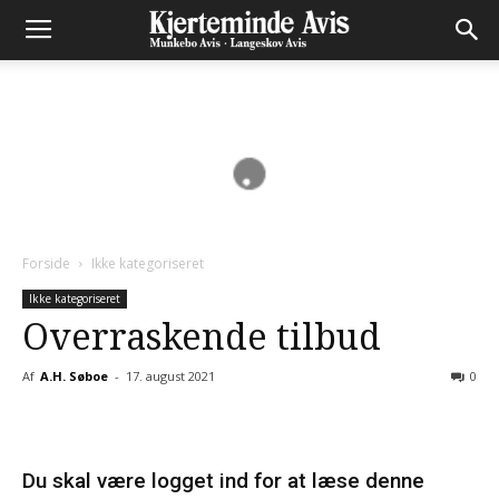
Forside
Ikke kategoriseret
Ikke kategoriseret
Overraskende tilbud
Af
A.H. Søboe
-
17. august 2021
0
Du skal være logget ind for at læse denne