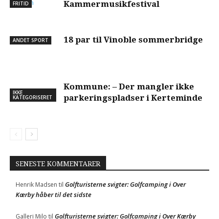
Kammermusikfestival
FRITID
18 par til Vinoble sommerbridge
ANDET SPORT
Kommune: – Der mangler ikke
IKKE
parkeringspladser i Kerteminde
KATEGORISERET
SENESTE KOMMENTARER
Golfturisterne svigter: Golfcamping i Over
Henrik Madsen
til
Kærby håber til det sidste
Golfturisterne svigter: Golfcamping i Over Kærby
Galleri Milo
til