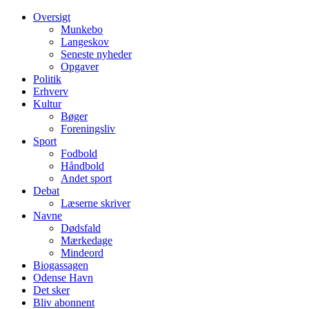
Oversigt
Munkebo
Langeskov
Seneste nyheder
Opgaver
Politik
Erhverv
Kultur
Bøger
Foreningsliv
Sport
Fodbold
Håndbold
Andet sport
Debat
Læserne skriver
Navne
Dødsfald
Mærkedage
Mindeord
Biogassagen
Odense Havn
Det sker
Bliv abonnent