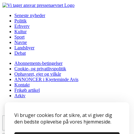
Seneste nyheder
Politik
Erhverv
Kultur
Sport
Navne
Landsbyer
Debat
Abonnements-betingelser
Cookie- og privatlivspolitik
Ophavsret, ejer og vilkår
ANNONCER i Kjerteminde Avis
Kontakt
Frikøb artikel
Arkiv
Tilmeld nyhedsbrev
Vi bruger cookies for at sikre, at vi giver dig
den bedste oplevelse på vores hjemmeside.