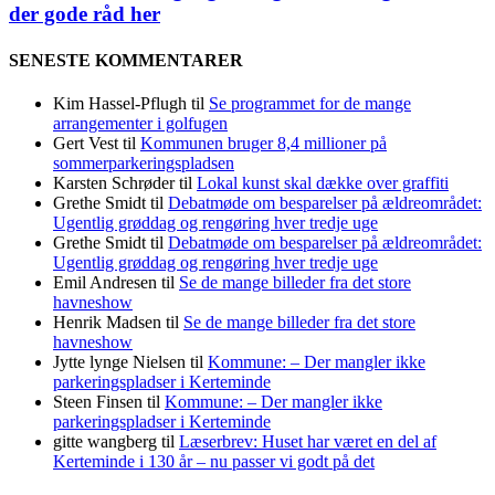
der gode råd her
SENESTE KOMMENTARER
Kim Hassel-Pflugh
til
Se programmet for de mange
arrangementer i golfugen
Gert Vest
til
Kommunen bruger 8,4 millioner på
sommerparkeringspladsen
Karsten Schrøder
til
Lokal kunst skal dække over graffiti
Grethe Smidt
til
Debatmøde om besparelser på ældreområdet:
Ugentlig grøddag og rengøring hver tredje uge
Grethe Smidt
til
Debatmøde om besparelser på ældreområdet:
Ugentlig grøddag og rengøring hver tredje uge
Emil Andresen
til
Se de mange billeder fra det store
havneshow
Henrik Madsen
til
Se de mange billeder fra det store
havneshow
Jytte lynge Nielsen
til
Kommune: – Der mangler ikke
parkeringspladser i Kerteminde
Steen Finsen
til
Kommune: – Der mangler ikke
parkeringspladser i Kerteminde
gitte wangberg
til
Læserbrev: Huset har været en del af
Kerteminde i 130 år – nu passer vi godt på det