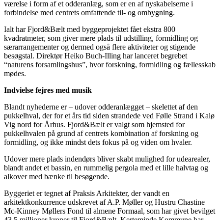
værelse i form af et odderanlæg, som er en af nyskabelserne i
forbindelse med centrets omfattende til- og ombygning.
Ialt har Fjord&Bælt med byggeprojektet fået ekstra 800
kvadratmeter, som giver mere plads til udstilling, formidling og
særarrangementer og dermed også flere aktiviteter og stigende
besøgstal. Direktør Heiko Buch-Illing har lanceret begrebet
“naturens forsamlingshus”, hvor forskning, formidling og fællesskab
mødes.
Indvielse fejres med musik
Blandt nyhederne er – udover odderanlægget – skelettet af den
pukkelhval, der for et års tid siden strandede ved Følle Strand i Kalø
Vig nord for Århus. Fjord&Bælt er valgt som hjemsted for
pukkelhvalen på grund af centrets kombination af forskning og
formidling, og ikke mindst dets fokus på og viden om hvaler.
Udover mere plads indendørs bliver skabt mulighed for udearealer,
blandt andet et bassin, en rummelig pergola med et lille halvtag og
alkover med bænke til besøgende.
Byggeriet er tegnet af Praksis Arkitekter, der vandt en
arkitektkonkurrence udskrevet af A.P. Møller og Hustru Chastine
Mc-Kinney Møllers Fond til almene Formaal, som har givet bevilget
43,5 millioner kroner til Fjord&Bælt. Kerteminde Kommune har