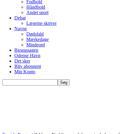
Fodbold
Håndbold
Andet sport
Debat
Læserne skriver
Navne
Dødsfald
Mærkedage
Mindeord
Biogassagen
Odense Havn
Det sker
Bliv abonnent
Min Konto