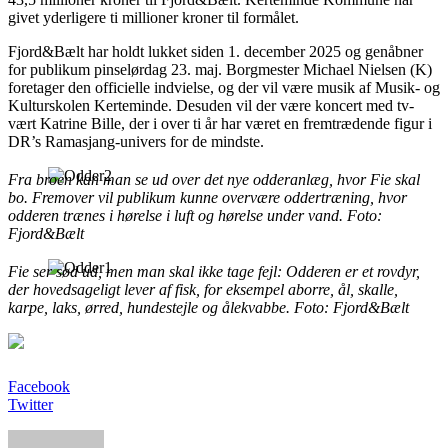
givet yderligere ti millioner kroner til formålet.
Fjord&Bælt har holdt lukket siden 1. december 2025 og genåbner
for publikum pinselørdag 23. maj. Borgmester Michael Nielsen (K)
foretager den officielle indvielse, og der vil være musik af Musik- og
Kulturskolen Kerteminde. Desuden vil der være koncert med tv-
vært Katrine Bille, der i over ti år har været en fremtrædende figur i
DR’s Ramasjang-univers for de mindste.
Fra broen kan man se ud over det nye odderanlæg, hvor Fie skal
bo. Fremover vil publikum kunne overvære oddertræning, hvor
odderen trænes i hørelse i luft og hørelse under vand. Foto:
Fjord&Bælt
Fie ser sød ud, men man skal ikke tage fejl: Odderen er et rovdyr,
der hovedsageligt lever af fisk, for eksempel aborre, ål, skalle,
karpe, laks, ørred, hundestejle og ålekvabbe. Foto: Fjord&Bælt
Facebook
Twitter