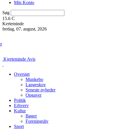
Min Konto
Søg
15.6
C
Kerteminde
fredag, 07. august, 2026
er
Kjerteminde Avis
Oversigt
Munkebo
Langeskov
Seneste nyheder
Opgaver
Politik
Erhverv
Kultur
Bøger
Foreningsliv
Sport