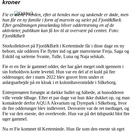
kroner
Fie er alene i verden, efter at hendes mor og søskende er døde, men
hun får en ny familie i form af marsvin og sæler på Fjord&Bælt.
Efter genåbningen pinselørdag bliver oddertræning en af de
aktiviteter, publikum kan få lov til at overvære på centret. Foto:
Fjord&Bælt
Storkollektivet på Fjord&Bælt i Kerteminde får i disse dage en ny
beboer, når odderen Fie flytter ind og gør marsvinene Freja, Saga og
Eskild og sælerne Svante, Tulle, Luna og Naja selskab.
Fie er en fire år gammel odder, der har gået meget ondt igennem i
sin forholdsvis korte levetid. Hun var en del af et kuld på fire
odderunger, der i marts 2022 blev gravet frem under et
anlægsarbejde på en kloak i et kolonihaveområde i Silkeborg.
Entreprenøren forsøgte at dække hullet og håbede, at hunodderen
ville vende tilbage. Efter et par dage var hun ikke dukket op, og man
kontaktede derfor AQUA Akvarium og Dyrepark i Silkeborg, hvor
de fire odderunger blev indleveret. Desværre var de ret medtaget, og
Fie var den eneste, der overlevede. Hun var på det tidspunkt blot fire
uger gammel.
Nu er Fie kommet til Kerteminde. Hun får som den eneste sit eget