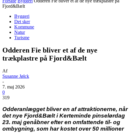
Forside
Byggeri
Odderen Fie bliver et af de nye trækplastre på
Fjord&Bælt
Byggeri
Det sker
Kommune
Natur
Turisme
Odderen Fie bliver et af de nye
trækplastre på Fjord&Bælt
Af
Susanne Jølck
-
7. maj 2026
0
319
Odderanlægget bliver en af attraktionerne, når
det nye Fjord&Bælt i Kerteminde pinselørdag
23. maj genåbner efter en omfattende til- og
ombygning, som har kostet over 50 millioner