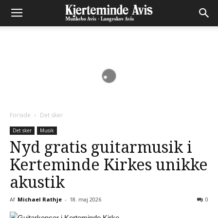
Forside
Det sker
Det sker
Musik
Nyd gratis guitarmusik i
Kerteminde Kirkes unikke
akustik
Af
Michael Rathje
-
18. maj 2026
0