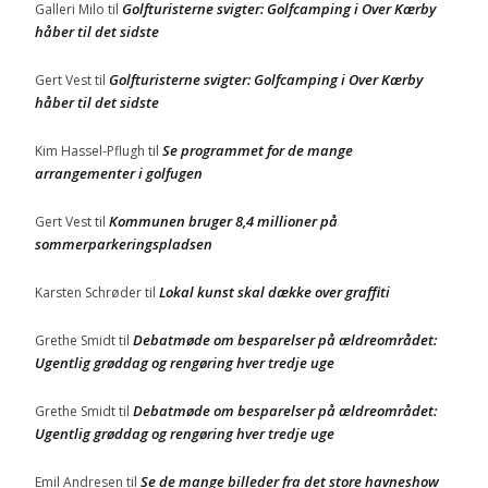
Golfturisterne svigter: Golfcamping i Over Kærby
Galleri Milo
til
håber til det sidste
Golfturisterne svigter: Golfcamping i Over Kærby
Gert Vest
til
håber til det sidste
Se programmet for de mange
Kim Hassel-Pflugh
til
arrangementer i golfugen
Kommunen bruger 8,4 millioner på
Gert Vest
til
sommerparkeringspladsen
Lokal kunst skal dække over graffiti
Karsten Schrøder
til
Debatmøde om besparelser på ældreområdet:
Grethe Smidt
til
Ugentlig grøddag og rengøring hver tredje uge
Debatmøde om besparelser på ældreområdet:
Grethe Smidt
til
Ugentlig grøddag og rengøring hver tredje uge
Se de mange billeder fra det store havneshow
Emil Andresen
til