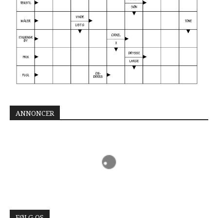
ANNONCER
FØLG OS