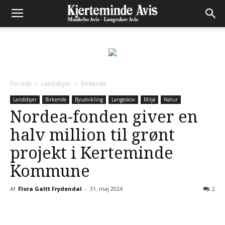
Forside
Landsbyer
Birkende
Landsbyer
Birkende
Byudvikling
Langeskov
Miljø
Natur
Nordea-fonden giver en
halv million til grønt
projekt i Kerteminde
Kommune
Af
Flora Galtt Frydendal
-
31. maj 2024
2