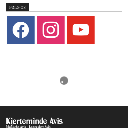
FØLG OS
facebook
instagram
youtube