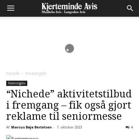
Forside
Foreningsliv
Foreningsliv
“Nichede” aktivitetstilbud
i fremgang – fik også gjort
reklame til seniormesse
Af
Marcus Bøje Bertelsen
-
7. oktober 2023
4